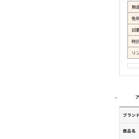
無
免
試
時
リ
ブラン
商品名