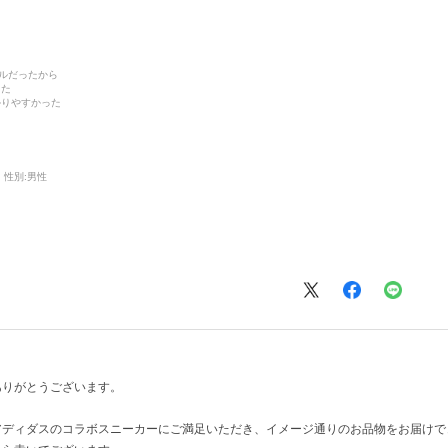
デルだったから
った
かりやすかった
性別:
男性
ありがとうございます。
アディダスのコラボスニーカーにご満足いただき、イメージ通りのお品物をお届けで