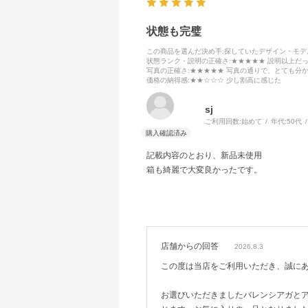
状態も完璧
この商品を選んだ決め手
:探していたデザイン・モ
状態ランク・説明の正確さ
:★★★★★ 説明以上だ
写真の正確さ
:★★★★★ 写真の通りで、とても分
価格の納得感
:★★☆☆☆ 少し割高に感じた
sj
ご利用回数:
始めて
年代:
50代
記載内容のとおり、新品未使用
箱も綺麗で大変良かったです。
店舗からの回答
2026.8.3
この度は当店をご利用いただき、誠に
お選びいただきましたバレンシアガと