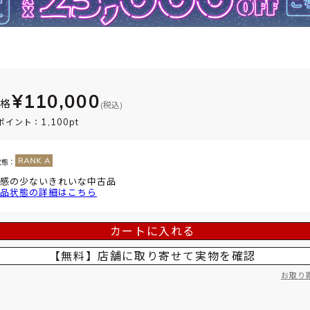
¥110,000
価格
(税込)
1,100pt
ポイント：
状態：
感の少ないきれいな中古品
品状態の詳細はこちら
カートに入れる
【無料】店舗に取り寄せて
実物を確認
お取り