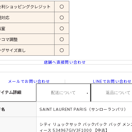
金利ショッピングクレジット
〇
税対応
〇
着室
〇
計コマ調整
〇
ングサイズ直し
〇
店舗へ直接問い合わせ
メールでお問い合わせ
LINEでお問い合わせ
アイテム詳細
配送について
返品について
ド名
SAINT LAURENT PARIS（サンローランパリ）
シティ リュックサック バックパック バッグ メン
ィース 534967GIV3F1000 【中古】