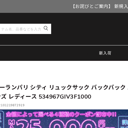
【お詫びとご案内】 新規
新入荷
ーランパリ シティ リュックサック バックパック
ズ レディース 534967GIV3F1000
01219872919