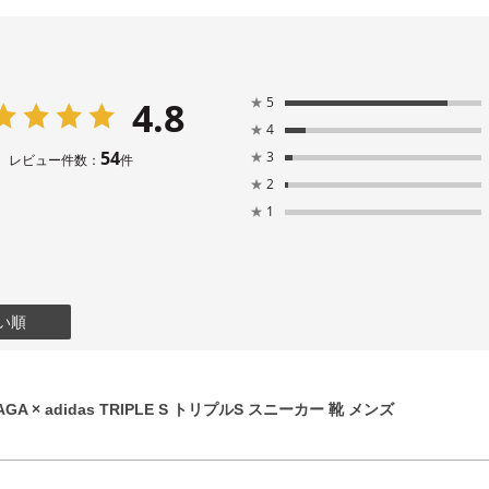
4.8
★
5
★
4
54
★
3
レビュー件数：
件
★
2
★
1
い順
GA × adidas TRIPLE S トリプルS スニーカー 靴 メンズ