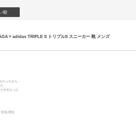
い順
GA × adidas TRIPLE S トリプルS スニーカー 靴 メンズ
デルだったから
った
かりやすかった
性別:
男性