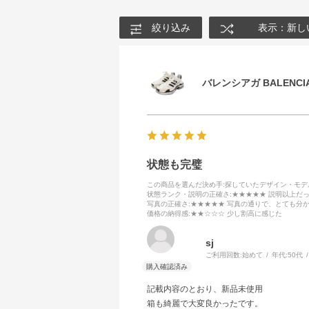
絞り込み
表示：新し
バレンシアガ BALENCIA
状態も完璧
この商品を選んだ決め手
:探していたデザイン・モ
状態ランク・説明の正確さ
:★★★★★ 説明以上だ
写真の正確さ
:★★★★★ 写真の通りで、とても分
価格の納得感
:★★☆☆☆ 少し割高に感じた
sj
ご利用回数:
始めて
年代:
50代
記載内容のとおり、新品未使用
箱も綺麗で大変良かったです。