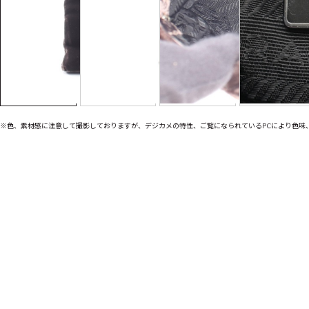
※色、素材感に注意して撮影しておりますが、デジカメの特性、ご覧になられているPCにより色味