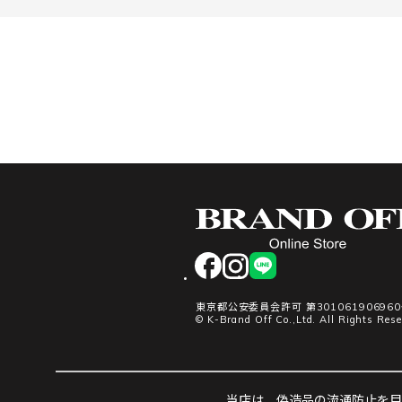
facebook
instagram
LINE
東京都公安委員会許可 第30106190696
© K-Brand Off Co.,Ltd. All Rights Rese
当店は、偽造品の流通防止を目指