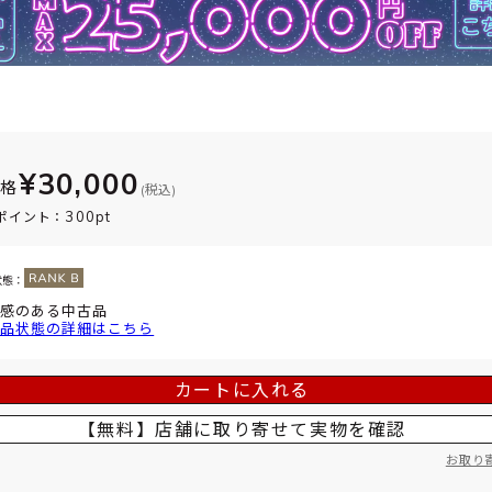
¥30,000
価格
(税込)
300pt
ポイント：
状態：
感のある中古品
品状態の詳細はこちら
カートに入れる
【無料】店舗に取り寄せて
実物を確認
お取り