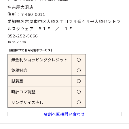
名古屋大須店
住所：〒460-0011
愛知県名古屋市中区大須３丁目２４番４４号大須セントラ
ルスクウェア Ｂ１Ｆ ／ １Ｆ
052-252-5666
10:30〜19:30
【店舗にてご利用可能なサービス】
無金利ショッピングクレジット
〇
免税対応
〇
試着室
〇
時計コマ調整
〇
リングサイズ直し
〇
店舗へ直接問い合わせ