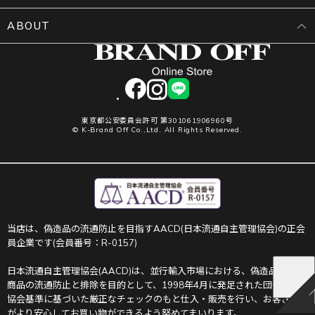
ABOUT
facebook
instagram
LINE
東京都公安委員会許可 第301061906960号
© K-Brand Off Co.,Ltd. All Rights Reserved.
当店は、偽造品の流通防止を目指すAACD(日本流通自主管理協会)の正会
員企業です(会員番号：R-0157)
日本流通自主管理協会(AACD)は、並行輸入市場における、偽造品や不正
商品の流通防止と排除を目的として、1998年4月に発足された団体です。
協会基準に基づいた厳正なチェックのもと仕入・販売を行い、お客さま
がより安心してお買い物ができるよう努めてまいります。