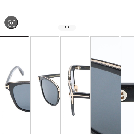
1
|
8
SOLD OUT