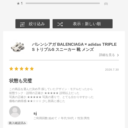
★
1
(0)
絞り込み
表示：新しい順
バレンシアガ BALENCIAGA × adidas TRIPLE
S トリプルS スニーカー 靴 メンズ
詳細を見る
2026.7.30
状態も完璧
この商品を選んだ決め手
:探していたデザイン・モデルだったから
状態ランク・説明の正確さ
:★★★★★ 説明以上だった
写真の正確さ
:★★★★★ 写真の通りで、とても分かりやすかった
価格の納得感
:★★☆☆☆ 少し割高に感じた
sj
ご利用回数:
始めて
年代:
50代
性別:
男性