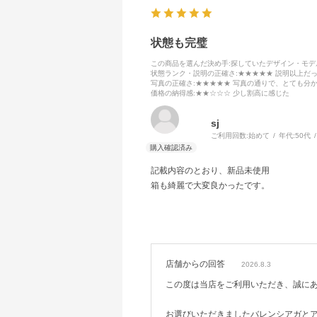
状態も完璧
この商品を選んだ決め手
:探していたデザイン・モ
状態ランク・説明の正確さ
:★★★★★ 説明以上だ
写真の正確さ
:★★★★★ 写真の通りで、とても分
価格の納得感
:★★☆☆☆ 少し割高に感じた
sj
ご利用回数:
始めて
年代:
50代
記載内容のとおり、新品未使用
箱も綺麗で大変良かったです。
店舗からの回答
2026.8.3
この度は当店をご利用いただき、誠に
お選びいただきましたバレンシアガと