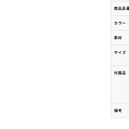
商品品
カラー
素材
サイズ
付属品
備考