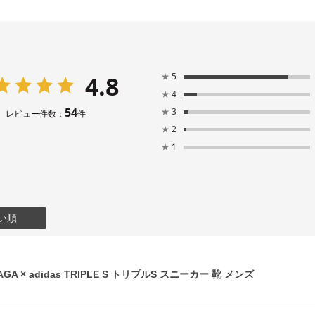
4.8
★
5
★
4
54
★
3
レビュー件数：
件
★
2
★
1
い順
GA × adidas TRIPLE S トリプルS スニーカー 靴 メンズ