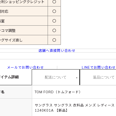
金利ショッピングクレジット
〇
税対応
〇
着室
〇
計コマ調整
〇
ングサイズ直し
〇
店舗へ直接問い合わせ
メールでお問い合わせ
LINEでお問い合わせ
アイテム詳細
配送について
返品について
ド名
TOM FORD（トムフォード）
サングラス サングラス 衣料品 メンズ レディース
1240K01A 【新品】