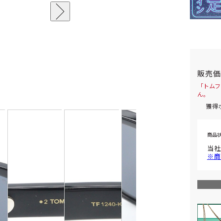
販売
「トムフ
ん。
獲得
商品
当社
※商