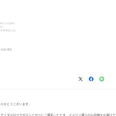
デルだったから
った
かりやすかった
性別:
男性
ありがとうございます。
アディダスのコラボスニーカーにご満足いただき、イメージ通りのお品物をお届けで