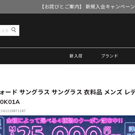
【お詫びとご案内】 新規入会キャンペーン
新入荷
ブランド
ォード サングラス サングラス 衣料品 メンズ レ
40K01A
01219871387