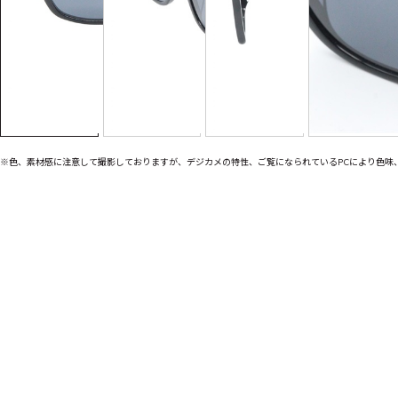
※色、素材感に注意して撮影しておりますが、デジカメの特性、ご覧になられているPCにより色味