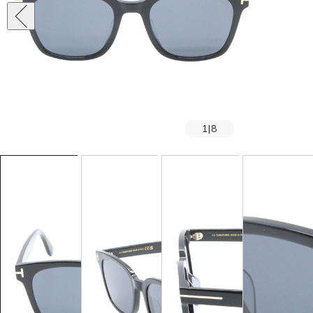
1
|
8
SOLD OUT