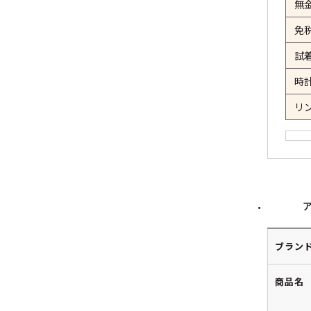
無
免
試
時
リ
ブラン
商品名