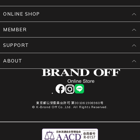
ONLINE SHOP
MEMBER
SUPPORT
ABOUT
facebook
instagram
LINE
東京都公安委員会許可 第301061906960号
© K-Brand Off Co.,Ltd. All Rights Reserved.