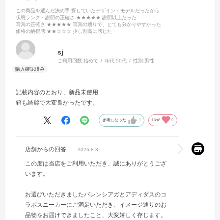
この商品を選んだ決め手
:探していたデザイン・モデルだったから
状態ランク・説明の正確さ
:★★★★★ 説明以上だった
写真の正確さ
:★★★★★ 写真の通りで、とても分かりやすかった
価格の納得感
:★★☆☆☆ 少し割高に感じた
sj
ご利用回数:
始めて
年代:
50代
性別:
男性
記載内容のとおり、新品未使用
箱も綺麗で大変良かったです。
参考になった
1
Like!
0
店舗からの回答
2026.8.3
この度は当店をご利用いただき、誠にありがとうござ
います。
お選びいただきましたバレンシアガとアディダスのコ
ラボスニーカーにご満足いただき、イメージ通りのお
品物をお届けできましたこと、大変嬉しく存じます。