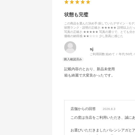
状態も完璧
この商品を選んだ決め手
:探していたデザイン・モ
状態ランク・説明の正確さ
:★★★★★ 説明以上だ
写真の正確さ
:★★★★★ 写真の通りで、とても分
価格の納得感
:★★☆☆☆ 少し割高に感じた
sj
ご利用回数:
始めて
年代:
50代
記載内容のとおり、新品未使用
箱も綺麗で大変良かったです。
店舗からの回答
2026.8.3
この度は当店をご利用いただき、誠に
お選びいただきましたバレンシアガと