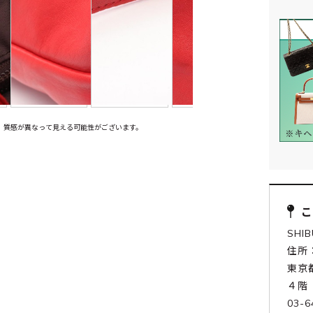
、質感が異なって見える可能性がございます。
SHI
住所：
東京
４階
03-6