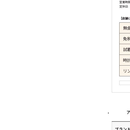
営業時間:
定休日:
【店舗
無
免
試
時
リ
ブラン