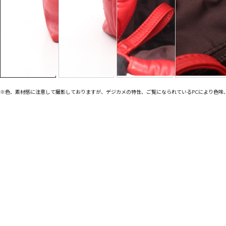
※色、素材感に注意して撮影しておりますが、デジカメの特性、ご覧になられているPCにより色味