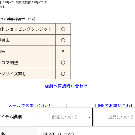
 12時~21時(買取受付:12時~20時)
 なし
にてご利用可能なサービス】
金利ショッピングクレジット
〇
税対応
〇
✕
着室
計コマ調整
〇
ングサイズ直し
〇
店舗へ直接問い合わせ
メールでお問い合わせ
LINEでお問い合わせ
アイテム詳細
配送について
返品について
ド名
LOEWE（ロエベ）