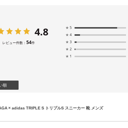
4.8
★
5
★
4
54
★
3
レビュー件数：
件
★
2
★
1
い順
GA × adidas TRIPLE S トリプルS スニーカー 靴 メンズ