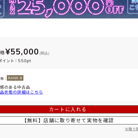
¥55,000
価格
(税込)
550pt
ポイント：
状態：
感のある中古品
品状態の詳細はこちら
カートに入れる
【無料】店舗に取り寄せて
実物を確認
お取り