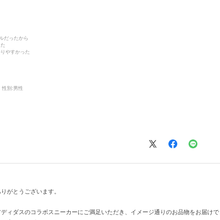
デルだったから
った
かりやすかった
性別:
男性
ありがとうございます。
アディダスのコラボスニーカーにご満足いただき、イメージ通りのお品物をお届けで