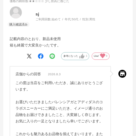
価格の納得感
:★★☆☆☆ 少し割高に感じた
sj
ご利用回数:
始めて
年代:
50代
性別:
男性
記載内容のとおり、新品未使用
箱も綺麗で大変良かったです。
参考になった
1
Like!
0
店舗からの回答
2026.8.3
この度は当店をご利用いただき、誠にありがとうござ
います。
お選びいただきましたバレンシアガとアディダスのコ
ラボスニーカーにご満足いただき、イメージ通りのお
品物をお届けできましたこと、大変嬉しく存じます。
お気に入りの一足となりましたら幸いでございます。
これからも魅力あるお品物を揃えてまいります。また