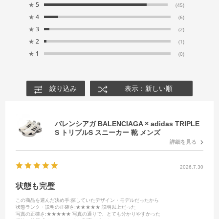
★
5
(45)
★
4
(6)
★
3
(2)
★
2
(1)
★
1
(0)
絞り込み
表示：新しい順
バレンシアガ BALENCIAGA × adidas TRIPLE
S トリプルS スニーカー 靴 メンズ
詳細を見る
2026.7.30
状態も完璧
この商品を選んだ決め手
:探していたデザイン・モデルだったから
状態ランク・説明の正確さ
:★★★★★ 説明以上だった
写真の正確さ
:★★★★★ 写真の通りで、とても分かりやすかった