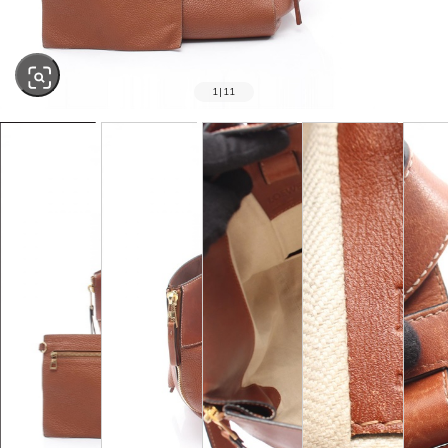
1
|
11
SOLD OUT