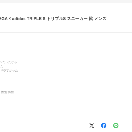
GA × adidas TRIPLE S トリプルS スニーカー 靴 メンズ
デルだったから
った
かりやすかった
性別:
男性