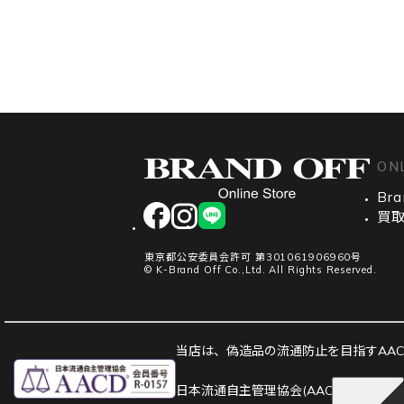
ON
Bra
facebook
instagram
LINE
買
東京都公安委員会許可 第301061906960号
© K-Brand Off Co.,Ltd. All Rights Reserved.
当店は、偽造品の流通防止を目指すAACD
日本流通自主管理協会(AACD)は、並