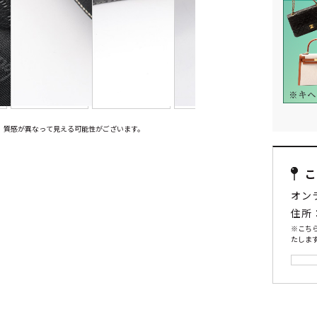
、質感が異なって見える可能性がございます。
オン
住所
※こち
たします