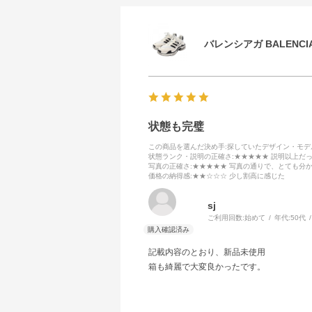
バレンシアガ BALENCIA
状態も完璧
この商品を選んだ決め手
:探していたデザイン・モ
状態ランク・説明の正確さ
:★★★★★ 説明以上だ
写真の正確さ
:★★★★★ 写真の通りで、とても分
価格の納得感
:★★☆☆☆ 少し割高に感じた
sj
ご利用回数:
始めて
年代:
50代
記載内容のとおり、新品未使用
箱も綺麗で大変良かったです。