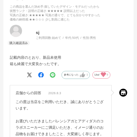
この商品を選んだ決め手
:探していたデザイン・モデルだったから
状態ランク・説明の正確さ
:★★★★★ 説明以上だった
写真の正確さ
:★★★★★ 写真の通りで、とても分かりやすかった
価格の納得感
:★★☆☆☆ 少し割高に感じた
sj
ご利用回数:
始めて
年代:
50代
性別:
男性
記載内容のとおり、新品未使用
箱も綺麗で大変良かったです。
参考になった
1
Like!
0
店舗からの回答
2026.8.3
この度は当店をご利用いただき、誠にありがとうござ
います。
お選びいただきましたバレンシアガとアディダスのコ
ラボスニーカーにご満足いただき、イメージ通りのお
品物をお届けできましたこと、大変嬉しく存じます。