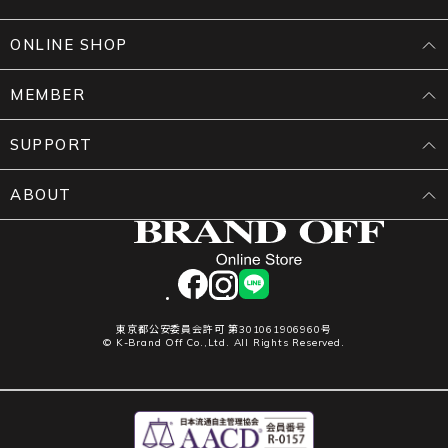
ONLINE SHOP
MEMBER
SUPPORT
ABOUT
facebook
instagram
LINE
東京都公安委員会許可 第301061906960号
© K-Brand Off Co.,Ltd. All Rights Reserved.