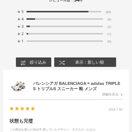
レビュー件数：
件
★
5
(45)
★
4
(6)
★
3
(2)
★
2
(1)
★
1
(0)
絞り込み
表示：新しい順
バレンシアガ BALENCIAGA × adidas TRIPLE
S トリプルS スニーカー 靴 メンズ
詳細を見る
2026.7.30
状態も完璧
この商品を選んだ決め手
:探していたデザイン・モデルだったから