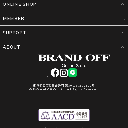
ONLINE SHOP
MEMBER
SUPPORT
ABOUT
facebook
instagram
LINE
東京都公安委員会許可 第301061906960号
© K-Brand Off Co.,Ltd. All Rights Reserved.