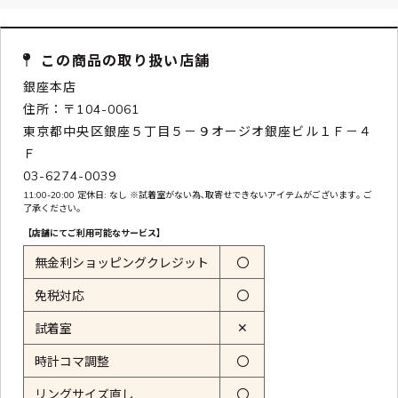
この商品の取り扱い店舗
銀座本店
住所：〒104-0061
東京都中央区銀座５丁目５－９オージオ銀座ビル１Ｆ－４
Ｆ
03-6274-0039
11:00-20:00 定休日: なし ※試着室がない為､取寄せできないアイテムがございます｡ ご
了承ください｡
【店舗にてご利用可能なサービス】
無金利ショッピングクレジット
〇
免税対応
〇
✕
試着室
時計コマ調整
〇
リングサイズ直し
〇