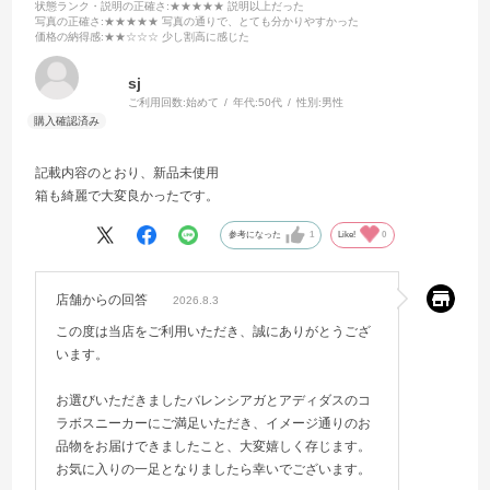
状態ランク・説明の正確さ
:★★★★★ 説明以上だった
写真の正確さ
:★★★★★ 写真の通りで、とても分かりやすかった
価格の納得感
:★★☆☆☆ 少し割高に感じた
sj
ご利用回数:
始めて
年代:
50代
性別:
男性
記載内容のとおり、新品未使用
箱も綺麗で大変良かったです。
参考になった
1
Like!
0
店舗からの回答
2026.8.3
この度は当店をご利用いただき、誠にありがとうござ
います。
お選びいただきましたバレンシアガとアディダスのコ
ラボスニーカーにご満足いただき、イメージ通りのお
品物をお届けできましたこと、大変嬉しく存じます。
お気に入りの一足となりましたら幸いでございます。