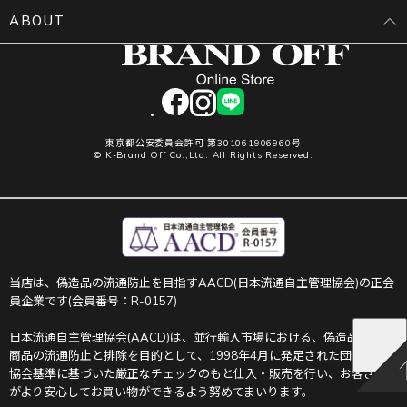
ABOUT
facebook
instagram
LINE
東京都公安委員会許可 第301061906960号
© K-Brand Off Co.,Ltd. All Rights Reserved.
当店は、偽造品の流通防止を目指すAACD(日本流通自主管理協会)の正会
員企業です(会員番号：R-0157)
日本流通自主管理協会(AACD)は、並行輸入市場における、偽造品や不正
商品の流通防止と排除を目的として、1998年4月に発足された団体です。
協会基準に基づいた厳正なチェックのもと仕入・販売を行い、お客さま
がより安心してお買い物ができるよう努めてまいります。