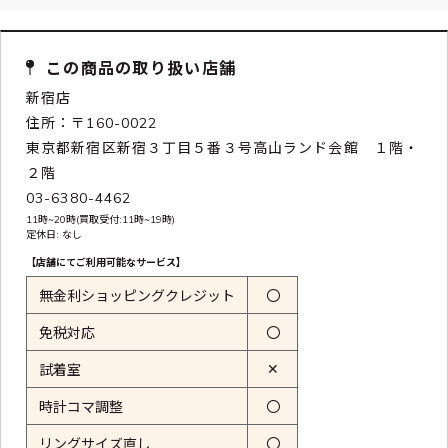
この商品の取り扱い店舗
新宿店
住所：〒160-0022
東京都新宿区新宿３丁目５番３号高山ランド会館 １階・
２階
03-6380-4462
11時~20時(買取受付:11時~19時)
定休日: なし
【店舗にてご利用可能なサービス】
無金利ショッピングクレジット
〇
免税対応
〇
✕
試着室
時計コマ調整
〇
リングサイズ直し
〇