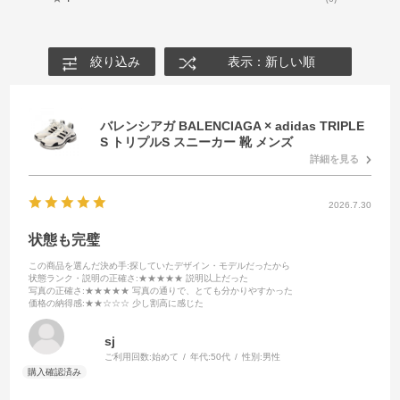
絞り込み
表示：新しい順
バレンシアガ BALENCIAGA × adidas TRIPLE
S トリプルS スニーカー 靴 メンズ
詳細を見る
2026.7.30
状態も完璧
この商品を選んだ決め手
:探していたデザイン・モデルだったから
状態ランク・説明の正確さ
:★★★★★ 説明以上だった
写真の正確さ
:★★★★★ 写真の通りで、とても分かりやすかった
価格の納得感
:★★☆☆☆ 少し割高に感じた
sj
ご利用回数:
始めて
年代:
50代
性別:
男性