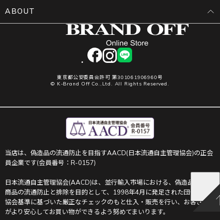
ABOUT
facebook
instagram
LINE
東京都公安委員会許可 第301061906960号
© K-Brand Off Co.,Ltd. All Rights Reserved.
当店は、偽造品の流通防止を目指すAACD(日本流通自主管理協会)の正会
員企業です(会員番号：R-0157)
日本流通自主管理協会(AACD)は、並行輸入市場における、偽造品や不正
商品の流通防止と排除を目的として、1998年4月に発足された団体です。
協会基準に基づいた厳正なチェックのもと仕入・販売を行い、お客さま
がより安心してお買い物ができるよう努めてまいります。