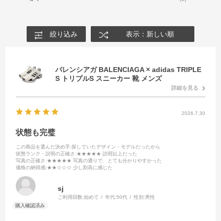
絞り込み
表示：新しい順
バレンシアガ BALENCIAGA × adidas TRIPLE
S トリプルS スニーカー 靴 メンズ
詳細を見る
2026.7.30
状態も完璧
この商品を選んだ決め手
:探していたデザイン・モデルだったから
状態ランク・説明の正確さ
:★★★★★ 説明以上だった
写真の正確さ
:★★★★★ 写真の通りで、とても分かりやすかった
価格の納得感
:★★☆☆☆ 少し割高に感じた
sj
ご利用回数:
始めて
年代:
50代
性別:
男性