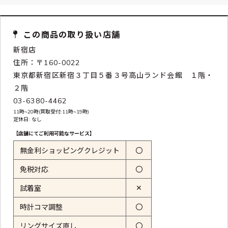
この商品の取り扱い店舗
新宿店
住所：〒160-0022
東京都新宿区新宿３丁目５番３号高山ランド会館 １階・
２階
03-6380-4462
11時~20時(買取受付:11時~19時)
定休日: なし
【店舗にてご利用可能なサービス】
無金利ショッピングクレジット
〇
免税対応
〇
✕
試着室
時計コマ調整
〇
リングサイズ直し
〇