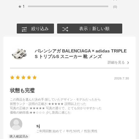
★
1
(0)
絞り込み
表示：新しい順
バレンシアガ BALENCIAGA × adidas TRIPLE
S トリプルS スニーカー 靴 メンズ
詳細を見る
2026.7.30
状態も完璧
この商品を選んだ決め手
:探していたデザイン・モデルだったから
状態ランク・説明の正確さ
:★★★★★ 説明以上だった
写真の正確さ
:★★★★★ 写真の通りで、とても分かりやすかった
価格の納得感
:★★☆☆☆ 少し割高に感じた
sj
ご利用回数:
始めて
年代:
50代
性別:
男性