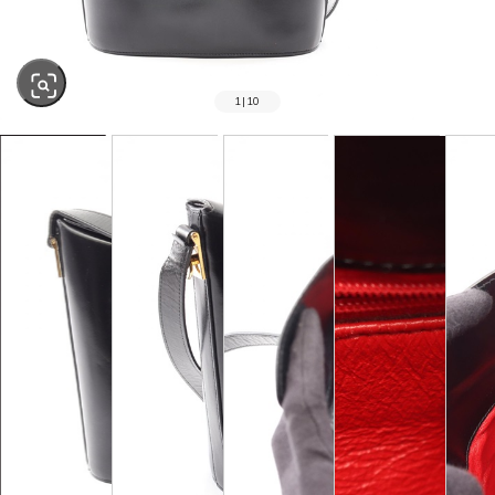
1
|
10
SOLD OUT