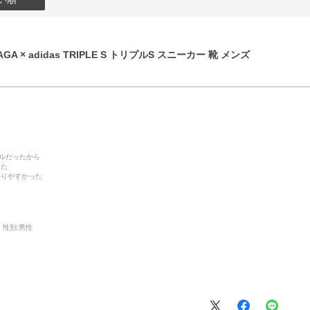
GA × adidas TRIPLE S トリプルS スニーカー 靴 メンズ
デルだったから
った
かりやすかった
性別:
男性