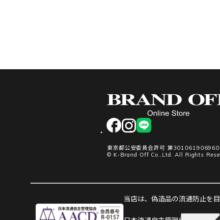
facebook
instagram
LINE
東京都公安委員会許可 第30106190696
© K-Brand Off Co.,Ltd. All Rights Rese
当店は、偽造品の流通防止を目指