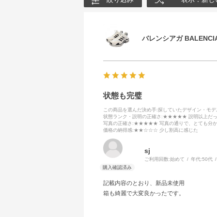
バレンシアガ BALENCIA
状態も完璧
この商品を選んだ決め手
:探していたデザイン・モ
状態ランク・説明の正確さ
:★★★★★ 説明以上だ
写真の正確さ
:★★★★★ 写真の通りで、とても分
価格の納得感
:★★☆☆☆ 少し割高に感じた
sj
ご利用回数:
始めて
年代:
50代
記載内容のとおり、新品未使用
箱も綺麗で大変良かったです。