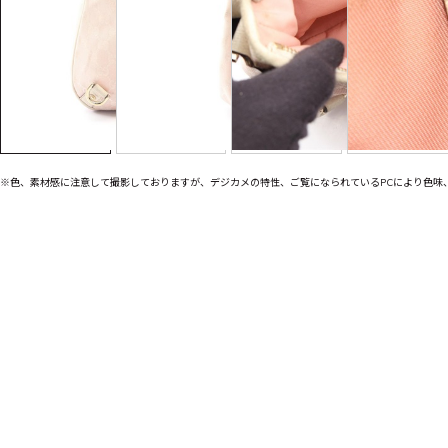
※色、素材感に注意して撮影しておりますが、デジカメの特性、ご覧になられているPCにより色味