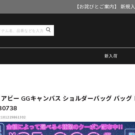
【お詫びとご案内】 新規
新入荷
 アビー GGキャンバス ショルダーバッグ バッグ
30738
01219861302