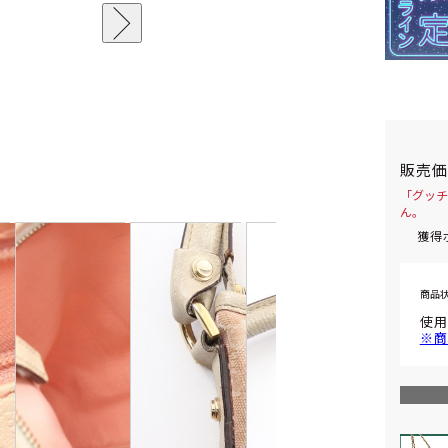
販売
「グッチ
ん。
獲得
商品
使用
※商