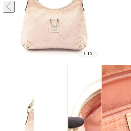
1
|
10
SOLD OUT