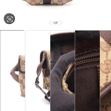
1
|
8
SOLD OUT