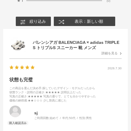
★
1
(0)
絞り込み
表示：新しい順
バレンシアガ BALENCIAGA × adidas TRIPLE
S トリプルS スニーカー 靴 メンズ
詳細を見る
2026.7.30
状態も完璧
この商品を選んだ決め手
:探していたデザイン・モデルだったから
状態ランク・説明の正確さ
:★★★★★ 説明以上だった
写真の正確さ
:★★★★★ 写真の通りで、とても分かりやすかった
価格の納得感
:★★☆☆☆ 少し割高に感じた
sj
ご利用回数:
始めて
年代:
50代
性別:
男性