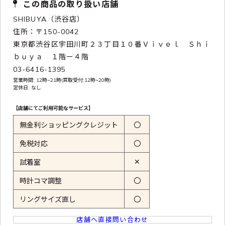
この商品の取り扱い店舗
SHIBUYA（渋谷店）
住所：〒150-0042
東京都渋谷区宇田川町２３丁目１０番Ｖｉｖｅｌ Ｓｈｉ
ｂｕｙａ １階ー４階
03-6416-1395
営業時間: 12時~21時(買取受付:12時~20時)
定休日: なし
【店舗にてご利用可能なサービス】
無金利ショッピングクレジット
〇
免税対応
〇
✕
試着室
時計コマ調整
〇
リングサイズ直し
〇
店舗へ直接問い合わせ