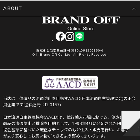
ABOUT
facebook
instagram
LINE
東京都公安委員会許可 第301061906960号
© K-Brand Off Co.,Ltd. All Rights Reserved.
当店は、偽造品の流通防止を目指すAACD(日本流通自主管理協会)の正会
員企業です(会員番号：R-0157)
日本流通自主管理協会(AACD)は、並行輸入市場における、偽造品や不正
商品の流通防止と排除を目的として、1998年4月に発足された団体です。
協会基準に基づいた厳正なチェックのもと仕入・販売を行い、お客さま
がより安心してお買い物ができるよう努めてまいります。