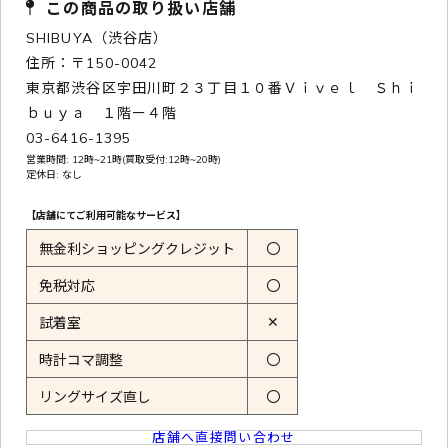
この商品の取り扱い店舗
SHIBUYA（渋谷店）
住所：〒150-0042
東京都渋谷区宇田川町２３丁目１０番Ｖｉｖｅｌ Ｓｈｉ
ｂｕｙａ １階ー４階
03-6416-1395
営業時間: 12時~21時(買取受付:12時~20時)
定休日: なし
【店舗にてご利用可能なサービス】
無金利ショッピングクレジット
〇
免税対応
〇
✕
試着室
時計コマ調整
〇
リングサイズ直し
〇
店舗へ直接問い合わせ