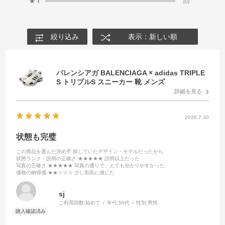
★
1
(0)
絞り込み
表示：新しい順
バレンシアガ BALENCIAGA × adidas TRIPLE
S トリプルS スニーカー 靴 メンズ
詳細を見る
2026.7.30
状態も完璧
この商品を選んだ決め手
:探していたデザイン・モデルだったから
状態ランク・説明の正確さ
:★★★★★ 説明以上だった
写真の正確さ
:★★★★★ 写真の通りで、とても分かりやすかった
価格の納得感
:★★☆☆☆ 少し割高に感じた
sj
ご利用回数:
始めて
年代:
50代
性別:
男性