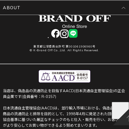
ABOUT
facebook
instagram
LINE
東京都公安委員会許可 第301061906960号
© K-Brand Off Co.,Ltd. All Rights Reserved.
当店は、偽造品の流通防止を目指すAACD(日本流通自主管理協会)の正会
員企業です(会員番号：R-0157)
日本流通自主管理協会(AACD)は、並行輸入市場における、偽造品や不正
商品の流通防止と排除を目的として、1998年4月に発足された団体です。
協会基準に基づいた厳正なチェックのもと仕入・販売を行い、お客さま
がより安心してお買い物ができるよう努めてまいります。