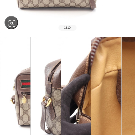
1
|
10
SOLD OUT