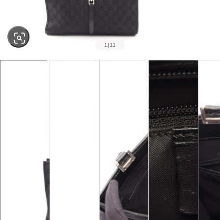
1
|
11
SOLD OUT