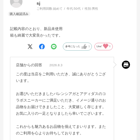
sj
ご利用回数:
始めて
年代:
50代
性別:
男性
記載内容のとおり、新品未使用
箱も綺麗で大変良かったです。
参考になった
1
Like!
0
店舗からの回答
2026.8.3
この度は当店をご利用いただき、誠にありがとうござ
います。
お選びいただきましたバレンシアガとアディダスのコ
ラボスニーカーにご満足いただき、イメージ通りのお
品物をお届けできましたこと、大変嬉しく存じます。
お気に入りの一足となりましたら幸いでございます。
これからも魅力あるお品物を揃えてまいります。また
のご利用を心よりお待ちしております。