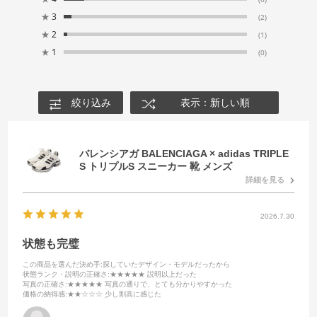
★
3
(2)
★
2
(1)
★
1
(0)
絞り込み
表示：新しい順
バレンシアガ BALENCIAGA × adidas TRIPLE
S トリプルS スニーカー 靴 メンズ
詳細を見る
2026.7.30
状態も完璧
この商品を選んだ決め手
:探していたデザイン・モデルだったから
状態ランク・説明の正確さ
:★★★★★ 説明以上だった
写真の正確さ
:★★★★★ 写真の通りで、とても分かりやすかった
価格の納得感
:★★☆☆☆ 少し割高に感じた