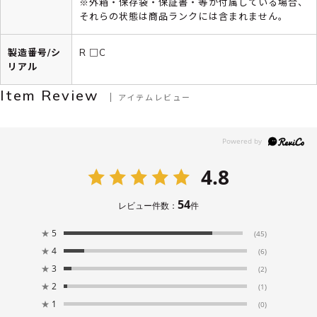
※外箱・保存袋・保証書・等が付属している場合、
それらの状態は商品ランクには含まれません。
製造番号/シ
R □C
リアル
Item Review
アイテムレビュー
4.8
54
レビュー件数：
件
★
5
(45)
★
4
(6)
★
3
(2)
★
2
(1)
★
1
(0)