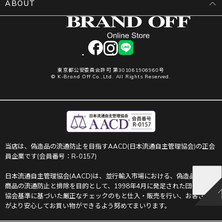
ABOUT
facebook
instagram
LINE
東京都公安委員会許可 第301061906960号
© K-Brand Off Co.,Ltd. All Rights Reserved.
当店は、偽造品の流通防止を目指すAACD(日本流通自主管理協会)の正会
員企業です(会員番号：R-0157)
日本流通自主管理協会(AACD)は、並行輸入市場における、偽造品や不正
商品の流通防止と排除を目的として、1998年4月に発足された団体です。
協会基準に基づいた厳正なチェックのもと仕入・販売を行い、お客さま
がより安心してお買い物ができるよう努めてまいります。