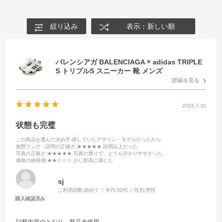
絞り込み
表示：新しい順
バレンシアガ BALENCIAGA × adidas TRIPLE
S トリプルS スニーカー 靴 メンズ
詳細を見る
2026.7.30
状態も完璧
この商品を選んだ決め手
:探していたデザイン・モデルだったから
状態ランク・説明の正確さ
:★★★★★ 説明以上だった
写真の正確さ
:★★★★★ 写真の通りで、とても分かりやすかった
価格の納得感
:★★☆☆☆ 少し割高に感じた
sj
ご利用回数:
始めて
年代:
50代
性別:
男性
記載内容のとおり、新品未使用