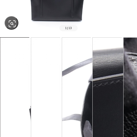
1
|
13
SOLD OUT