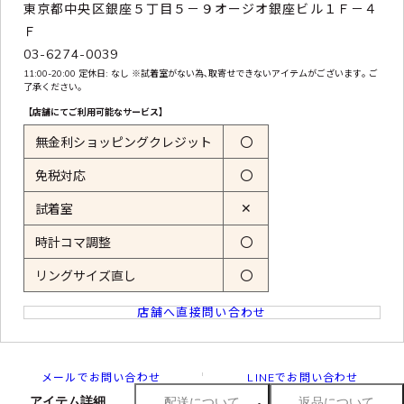
東京都中央区銀座５丁目５－９オージオ銀座ビル１Ｆ－４
Ｆ
03-6274-0039
11:00-20:00 定休日: なし ※試着室がない為､取寄せできないアイテムがございます｡ ご
了承ください｡
【店舗にてご利用可能なサービス】
無金利ショッピングクレジット
〇
免税対応
〇
✕
試着室
時計コマ調整
〇
リングサイズ直し
〇
店舗へ直接問い合わせ
メールでお問い合わせ
LINEでお問い合わせ
アイテム詳細
配送について
返品について