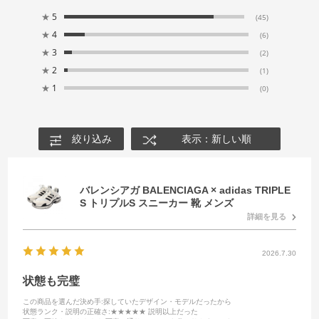
★
5
(45)
★
4
(6)
★
3
(2)
★
2
(1)
★
1
(0)
絞り込み
表示：新しい順
バレンシアガ BALENCIAGA × adidas TRIPLE
S トリプルS スニーカー 靴 メンズ
詳細を見る
2026.7.30
状態も完璧
この商品を選んだ決め手
:探していたデザイン・モデルだったから
状態ランク・説明の正確さ
:★★★★★ 説明以上だった