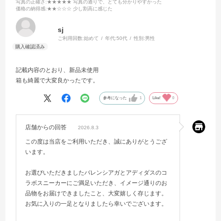
写真の正確さ
:★★★★★ 写真の通りで、とても分かりやすかった
価格の納得感
:★★☆☆☆ 少し割高に感じた
sj
ご利用回数:
始めて
年代:
50代
性別:
男性
記載内容のとおり、新品未使用
箱も綺麗で大変良かったです。
参考になった
1
Like!
0
店舗からの回答
2026.8.3
この度は当店をご利用いただき、誠にありがとうござ
います。
お選びいただきましたバレンシアガとアディダスのコ
ラボスニーカーにご満足いただき、イメージ通りのお
品物をお届けできましたこと、大変嬉しく存じます。
お気に入りの一足となりましたら幸いでございます。