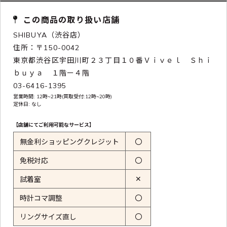
この商品の取り扱い店舗
SHIBUYA（渋谷店）
住所：〒150-0042
東京都渋谷区宇田川町２３丁目１０番Ｖｉｖｅｌ Ｓｈｉ
ｂｕｙａ １階ー４階
03-6416-1395
営業時間: 12時~21時(買取受付:12時~20時)
定休日: なし
【店舗にてご利用可能なサービス】
無金利ショッピングクレジット
〇
免税対応
〇
✕
試着室
時計コマ調整
〇
リングサイズ直し
〇