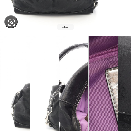
1
|
10
SOLD OUT