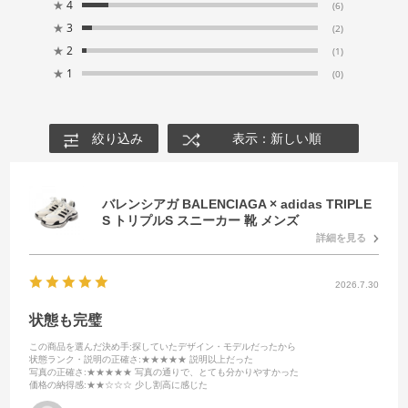
★
4
(6)
★
3
(2)
★
2
(1)
★
1
(0)
絞り込み
表示：新しい順
バレンシアガ BALENCIAGA × adidas TRIPLE
S トリプルS スニーカー 靴 メンズ
詳細を見る
2026.7.30
状態も完璧
この商品を選んだ決め手
:探していたデザイン・モデルだったから
状態ランク・説明の正確さ
:★★★★★ 説明以上だった
写真の正確さ
:★★★★★ 写真の通りで、とても分かりやすかった
価格の納得感
:★★☆☆☆ 少し割高に感じた