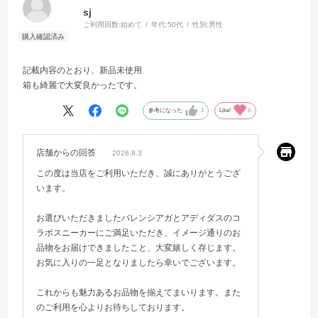
sj
ご利用回数:
始めて
年代:
50代
性別:
男性
記載内容のとおり、新品未使用
箱も綺麗で大変良かったです。
参考になった
1
Like!
0
店舗からの回答
2026.8.3
この度は当店をご利用いただき、誠にありがとうござ
います。
お選びいただきましたバレンシアガとアディダスのコ
ラボスニーカーにご満足いただき、イメージ通りのお
品物をお届けできましたこと、大変嬉しく存じます。
お気に入りの一足となりましたら幸いでございます。
これからも魅力あるお品物を揃えてまいります。また
のご利用を心よりお待ちしております。