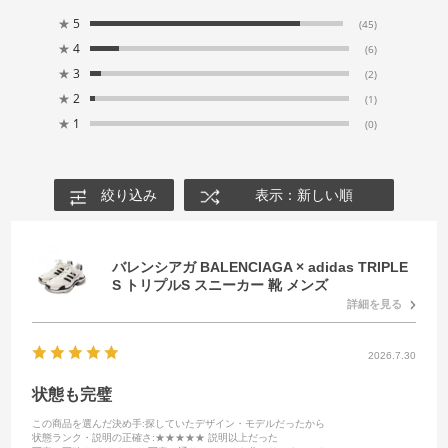
★
5
(45)
★
4
(6)
★
3
(2)
★
2
(1)
★
1
(0)
絞り込み
表示：新しい順
バレンシアガ BALENCIAGA × adidas TRIPLE
S トリプルS スニーカー 靴 メンズ
詳細を見る
2026.7.30
状態も完璧
この商品を選んだ決め手
:探していたデザイン・モデルだったから
状態ランク・説明の正確さ
:★★★★★ 説明以上だった