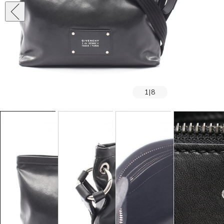
1
|
8
SOLD OUT