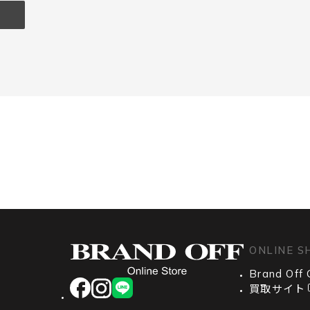
ONLINE S
Brand Off 
facebook
instagram
LINE
買取サイト