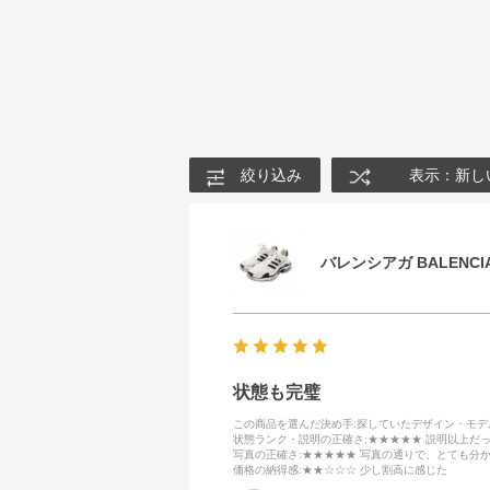
絞り込み
表示：新し
バレンシアガ BALENCIA
状態も完璧
この商品を選んだ決め手
:探していたデザイン・モ
状態ランク・説明の正確さ
:★★★★★ 説明以上だ
写真の正確さ
:★★★★★ 写真の通りで、とても分
価格の納得感
:★★☆☆☆ 少し割高に感じた