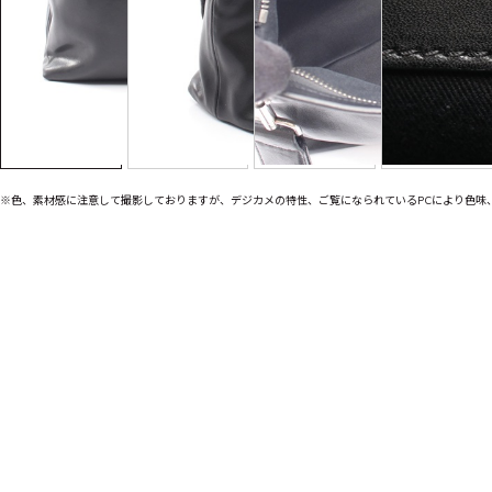
※色、素材感に注意して撮影しておりますが、デジカメの特性、ご覧になられているPCにより色味