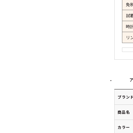
免
試
時
リ
ブラン
商品名
カラー