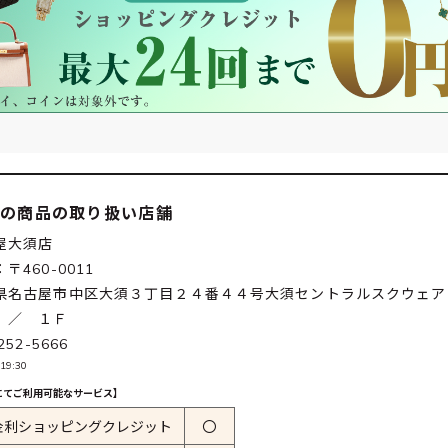
この商品の取り扱い店舗
屋大須店
〒460-0011
県名古屋市中区大須３丁目２４番４４号大須セントラルスクウェア
 ／ １Ｆ
252-5666
19:30
にてご利用可能なサービス】
金利ショッピングクレジット
〇