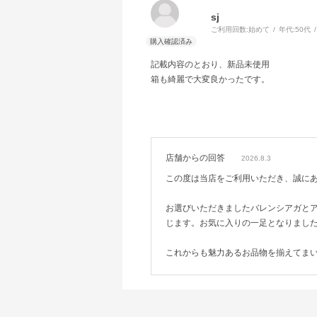
sj
ご利用回数:
始めて
年代:
50代
記載内容のとおり、新品未使用
箱も綺麗で大変良かったです。
店舗からの回答
2026.8.3
この度は当店をご利用いただき、誠に
お選びいただきましたバレンシアガと
じます。お気に入りの一足となりまし
これからも魅力あるお品物を揃えてま