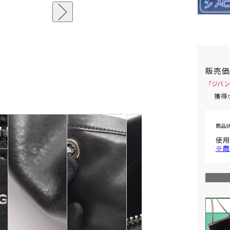
販売
「ジバン
獲得
商品
使用
※商