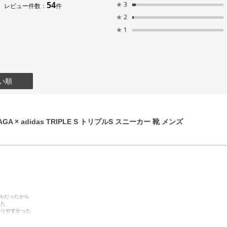
54
★
3
レビュー件数：
件
★
2
★
1
い順
GA × adidas TRIPLE S トリプルS スニーカー 靴 メンズ
デルだったから
った
かりやすかった