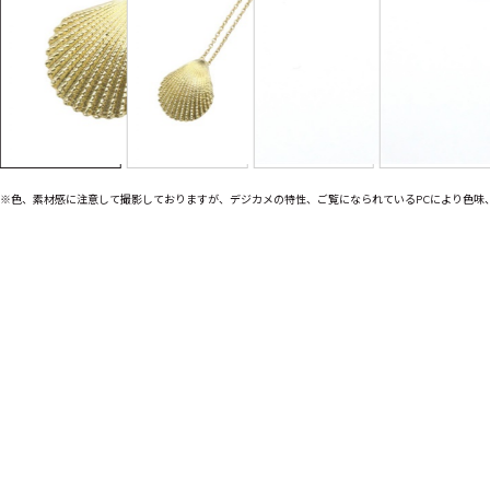
※色、素材感に注意して撮影しておりますが、デジカメの特性、ご覧になられているPCにより色味