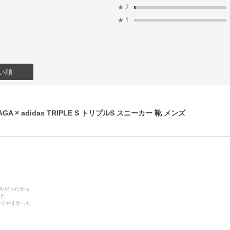
★
2
★
1
い順
GA × adidas TRIPLE S トリプルS スニーカー 靴 メンズ
デルだったから
った
かりやすかった