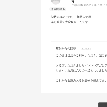
sj
ご利用回数:
始めて
年代:
50代
記載内容のとおり、新品未使用
箱も綺麗で大変良かったです。
店舗からの回答
2026.8.3
この度は当店をご利用いただき、誠に
お選びいただきましたバレンシアガと
じます。お気に入りの一足となりまし
これからも魅力あるお品物を揃えてま