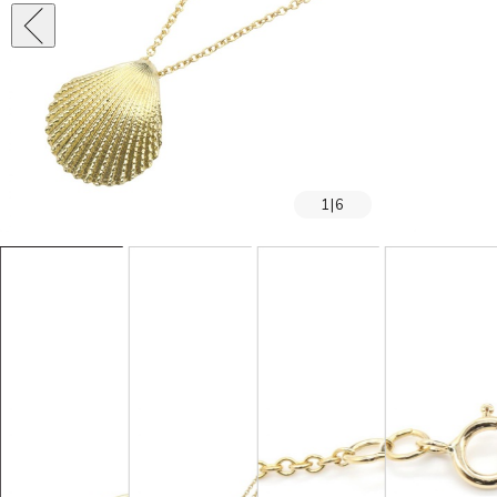
1
|
6
SOLD OUT