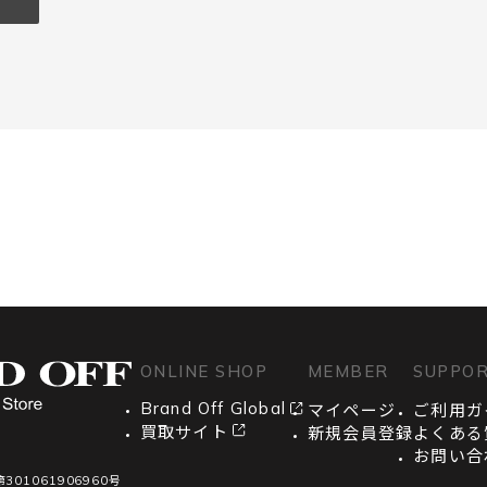
ONLINE SHOP
MEMBER
SUPPO
Brand Off Global
マイページ
ご利用ガ
買取サイト
新規会員登録
よくある
お問い合
01061906960号