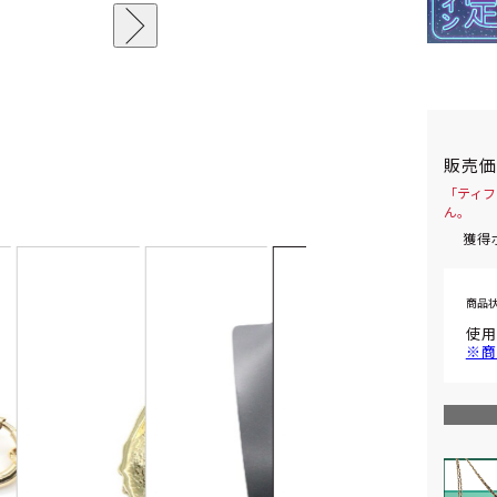
販売
「ティフ
ん。
獲得
商品
使用
※商