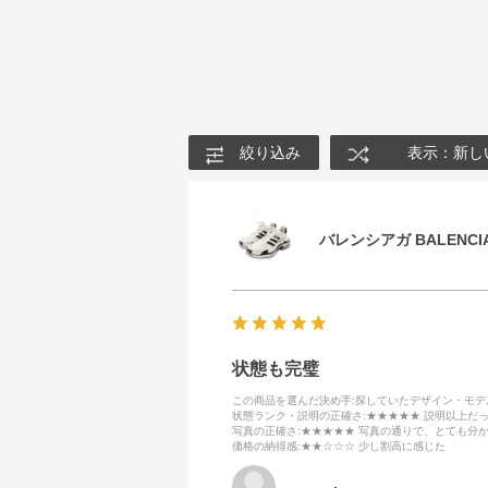
絞り込み
表示：新し
バレンシアガ BALENCIA
状態も完璧
この商品を選んだ決め手
:探していたデザイン・モ
状態ランク・説明の正確さ
:★★★★★ 説明以上だ
写真の正確さ
:★★★★★ 写真の通りで、とても分
価格の納得感
:★★☆☆☆ 少し割高に感じた