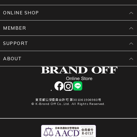
ONLINE SHOP
MEMBER
SUPPORT
ABOUT
facebook
instagram
LINE
東京都公安委員会許可 第301061906960号
© K-Brand Off Co.,Ltd. All Rights Reserved.