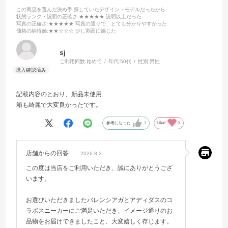
この商品を選んだ決め手
:探していたデザイン・モデルだったから
状態ランク・説明の正確さ
:★★★★★ 説明以上だった
写真の正確さ
:★★★★★ 写真の通りで、とても分かりやすかった
価格の納得感
:★★☆☆☆ 少し割高に感じた
sj
ご利用回数:
始めて
年代:
50代
性別:
男性
記載内容のとおり、新品未使用
箱も綺麗で大変良かったです。
参考になった
1
Like!
0
店舗からの回答
2026.8.3
この度は当店をご利用いただき、誠にありがとうござ
います。
お選びいただきましたバレンシアガとアディダスのコ
ラボスニーカーにご満足いただき、イメージ通りのお
品物をお届けできましたこと、大変嬉しく存じます。