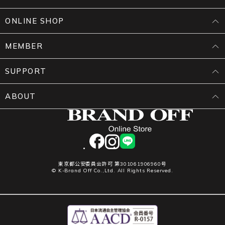
ONLINE SHOP
MEMBER
SUPPORT
ABOUT
facebook
instagram
LINE
東京都公安委員会許可 第301061906960号
© K-Brand Off Co.,Ltd. All Rights Reserved.