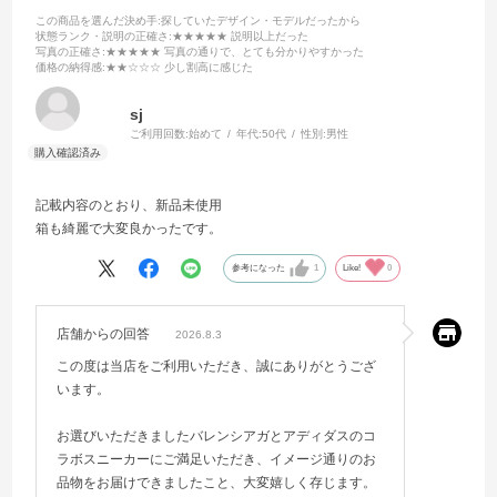
この商品を選んだ決め手
:探していたデザイン・モデルだったから
状態ランク・説明の正確さ
:★★★★★ 説明以上だった
写真の正確さ
:★★★★★ 写真の通りで、とても分かりやすかった
価格の納得感
:★★☆☆☆ 少し割高に感じた
sj
ご利用回数:
始めて
年代:
50代
性別:
男性
記載内容のとおり、新品未使用
箱も綺麗で大変良かったです。
参考になった
1
Like!
0
店舗からの回答
2026.8.3
この度は当店をご利用いただき、誠にありがとうござ
います。
お選びいただきましたバレンシアガとアディダスのコ
ラボスニーカーにご満足いただき、イメージ通りのお
品物をお届けできましたこと、大変嬉しく存じます。