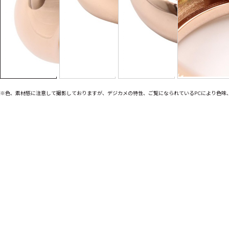
※色、素材感に注意して撮影しておりますが、デジカメの特性、ご覧になられているPCにより色味