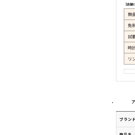
【店舗
無
免
試
時
リ
ブラン
商品名