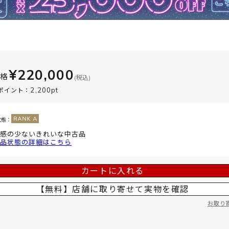
¥220,000
価格
(税込)
2,200pt
ポイント：
状態：
感の少ないきれいな中古品
品状態の詳細はこちら
カートに入れる
【無料】店舗に取り寄せて
実物を確認
お取り