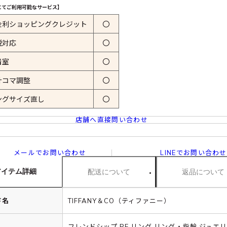
にてご利用可能なサービス】
金利ショッピングクレジット
〇
税対応
〇
着室
〇
計コマ調整
〇
ングサイズ直し
〇
店舗へ直接問い合わせ
メールでお問い合わせ
LINEでお問い合わせ
アイテム詳細
配送について
返品について
ド名
TIFFANY＆CO（ティファニー）
フレンドシップ PE リング リング・指輪 ジュエリ