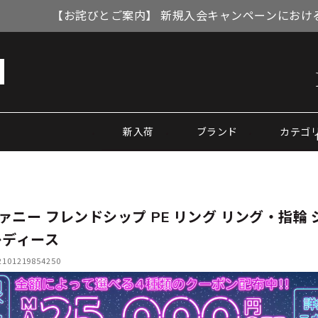
【お詫びとご案内】 新規入会キャンペーンにおける
新入荷
ブランド
カテゴ
ァニー フレンドシップ PE リング リング・指輪 
レディース
01219854250