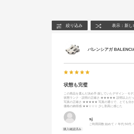
絞り込み
表示：新し
バレンシアガ BALENCIA
状態も完璧
この商品を選んだ決め手
:探していたデザイン・モ
状態ランク・説明の正確さ
:★★★★★ 説明以上だ
写真の正確さ
:★★★★★ 写真の通りで、とても分
価格の納得感
:★★☆☆☆ 少し割高に感じた
sj
ご利用回数:
始めて
年代:
50代