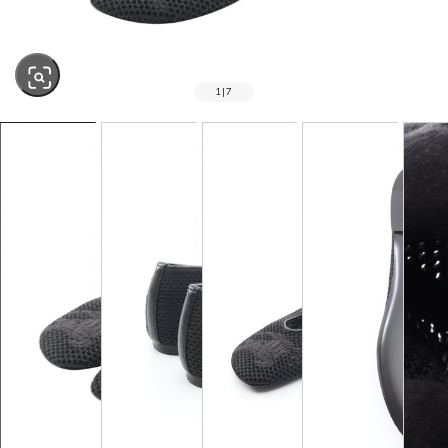
1
|
7
SOLD OUT