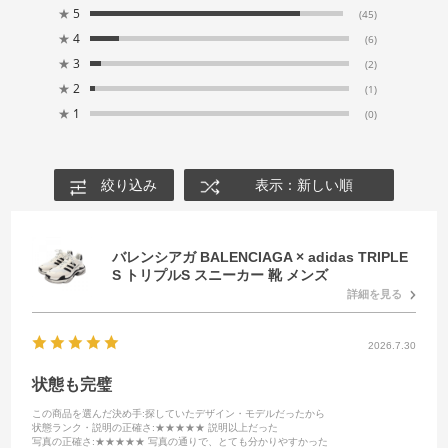
★
5
(45)
★
4
(6)
★
3
(2)
★
2
(1)
★
1
(0)
絞り込み
表示：新しい順
バレンシアガ BALENCIAGA × adidas TRIPLE
S トリプルS スニーカー 靴 メンズ
詳細を見る
2026.7.30
状態も完璧
この商品を選んだ決め手
:探していたデザイン・モデルだったから
状態ランク・説明の正確さ
:★★★★★ 説明以上だった
写真の正確さ
:★★★★★ 写真の通りで、とても分かりやすかった