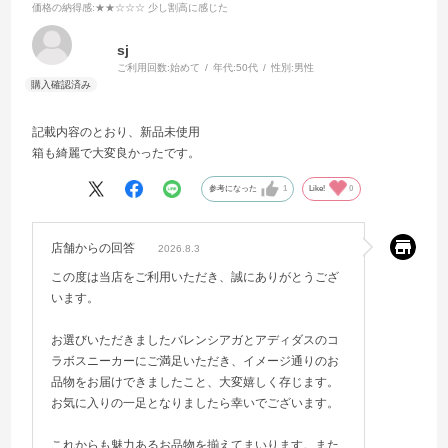
価格の納得感
:★★☆☆☆ 少し割高に感じた
sj
ご利用回数:
始めて
年代:
50代
性別:
男性
記載内容のとおり、新品未使用
箱も綺麗で大変良かったです。
参考になった
1
Like!
0
店舗からの回答
2026.8.3
この度は当店をご利用いただき、誠にありがとうござ
います。
お選びいただきましたバレンシアガとアディダスのコ
ラボスニーカーにご満足いただき、イメージ通りのお
品物をお届けできましたこと、大変嬉しく存じます。
お気に入りの一足となりましたら幸いでございます。
これからも魅力あるお品物を揃えてまいります。また