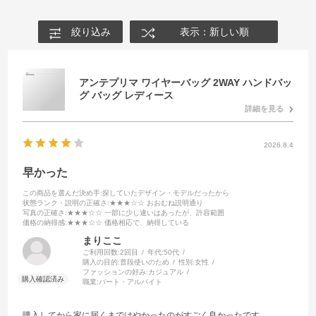
絞り込み
表示：新しい順
アンテプリマ ワイヤーバッグ 2WAY ハンドバッ
グ バッグ レディース
詳細を見る
2026.8.4
早かった
この商品を選んだ決め手
:探していたデザイン・モデルだったから
状態ランク・説明の正確さ
:★★★☆☆ おおむね説明通り
写真の正確さ
:★★★☆☆ 一部に少し違いはあったが、許容範囲
価格の納得感
:★★★☆☆ 価格相応で、納得している
まりここ
ご利用回数:
2回目
年代:
50代
購入の目的:
普段使いのため
性別:
女性
ファッションの好み:
カジュアル
職業:
パート・アルバイト
購入してから家に届くまではやかったのがすごく良かったです。