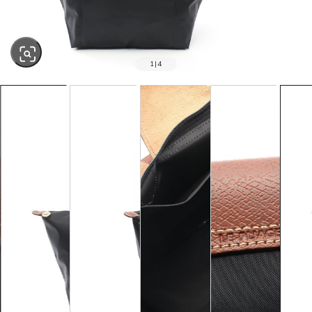
1
|
4
SOLD OUT