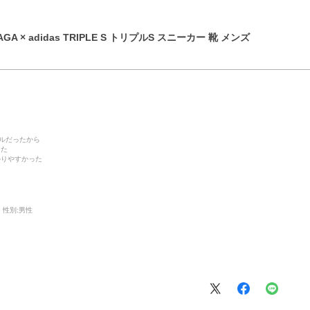
GA × adidas TRIPLE S トリプルS スニーカー 靴 メンズ
デルだったから
った
かりやすかった
性別:
男性