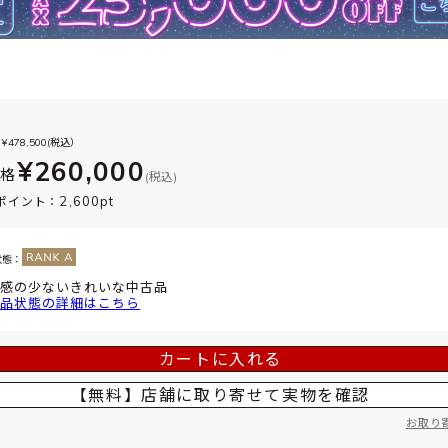
¥
478,500
(税込）
¥260,000
価格
(税込)
2,600pt
ポイント：
状態：
感の少ないきれいな中古品
品状態の詳細はこちら
カートに入れる
【無料】店舗に取り寄せて
実物を確認
お取り