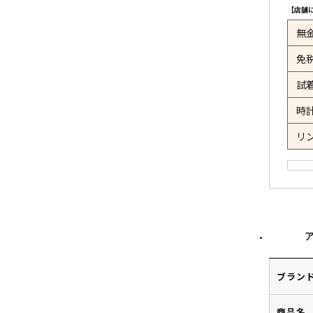
【店舗
無
免
試
時
リ
ブラン
商品名