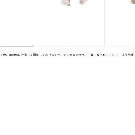
※色、素材感に注意して撮影しておりますが、デジカメの特性、ご覧になられているPCにより色味