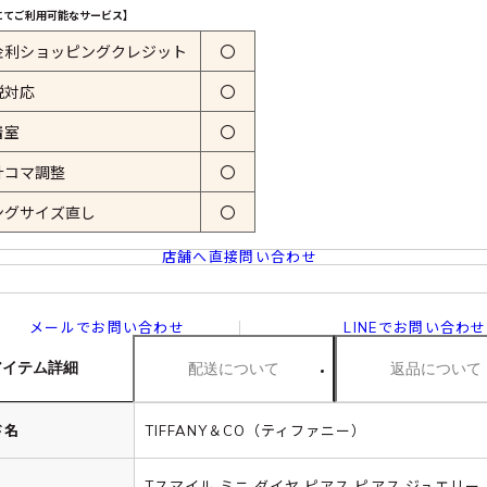
にてご利用可能なサービス】
金利ショッピングクレジット
〇
税対応
〇
着室
〇
計コマ調整
〇
ングサイズ直し
〇
店舗へ直接問い合わせ
メールでお問い合わせ
LINEでお問い合わせ
アイテム詳細
配送について
返品について
ド名
TIFFANY＆CO（ティファニー）
Tスマイル ミニ ダイヤ ピアス ピアス ジュエリー