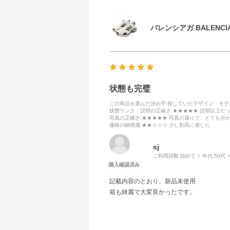
バレンシアガ BALENCIA
状態も完璧
この商品を選んだ決め手
:探していたデザイン・モ
状態ランク・説明の正確さ
:★★★★★ 説明以上だ
写真の正確さ
:★★★★★ 写真の通りで、とても分
価格の納得感
:★★☆☆☆ 少し割高に感じた
sj
ご利用回数:
始めて
年代:
50代
記載内容のとおり、新品未使用
箱も綺麗で大変良かったです。