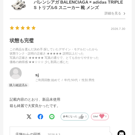
バレンシアガ BALENCIAGA × adidas TRIPLE
S トリプルS スニーカー 靴 メンズ
詳細を見る
2026.7.30
状態も完璧
この商品を選んだ決め手
:探していたデザイン・モデルだったから
状態ランク・説明の正確さ
:★★★★★ 説明以上だった
写真の正確さ
:★★★★★ 写真の通りで、とても分かりやすかった
価格の納得感
:★★☆☆☆ 少し割高に感じた
sj
ご利用回数:
始めて
年代:
50代
性別:
男性
記載内容のとおり、新品未使用
箱も綺麗で大変良かったです。
参考になった
1
Like!
0
店舗からの回答
2026.8.3