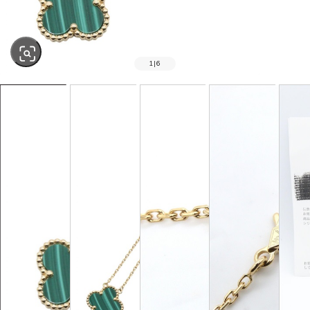
1
|
6
SOLD OUT