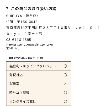
この商品の取り扱い店舗
SHIBUYA（渋谷店）
住所：〒150-0042
東京都渋谷区宇田川町２３丁目１０番Ｖｉｖｅｌ Ｓｈｉ
ｂｕｙａ １階ー４階
03-6416-1395
営業時間: 12時~21時(買取受付:12時~20時)
定休日: なし
【店舗にてご利用可能なサービス】
無金利ショッピングクレジット
〇
免税対応
〇
✕
試着室
時計コマ調整
〇
リングサイズ直し
〇