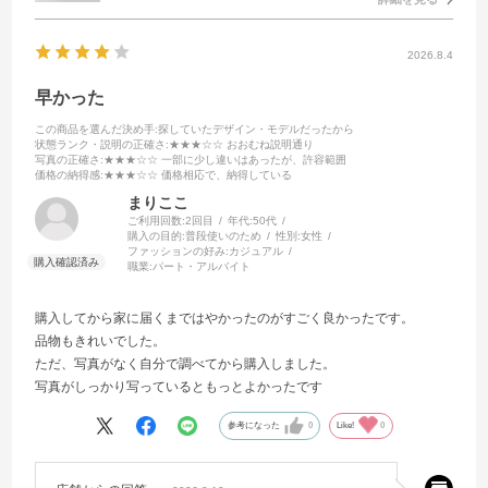
2026.8.4
早かった
この商品を選んだ決め手
:探していたデザイン・モデルだったから
状態ランク・説明の正確さ
:★★★☆☆ おおむね説明通り
写真の正確さ
:★★★☆☆ 一部に少し違いはあったが、許容範囲
価格の納得感
:★★★☆☆ 価格相応で、納得している
まりここ
ご利用回数:
2回目
年代:
50代
購入の目的:
普段使いのため
性別:
女性
ファッションの好み:
カジュアル
職業:
パート・アルバイト
購入してから家に届くまではやかったのがすごく良かったです。
品物もきれいでした。
ただ、写真がなく自分で調べてから購入しました。
写真がしっかり写っているともっとよかったです
参考になった
0
Like!
0