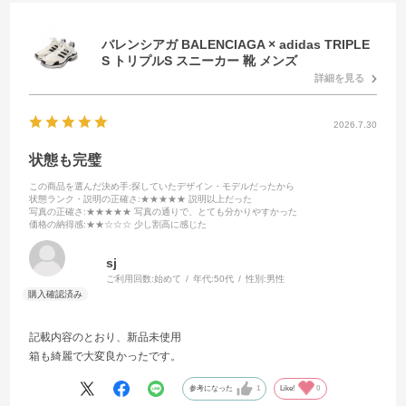
バレンシアガ BALENCIAGA × adidas TRIPLE
S トリプルS スニーカー 靴 メンズ
詳細を見る
2026.7.30
状態も完璧
この商品を選んだ決め手
:探していたデザイン・モデルだったから
状態ランク・説明の正確さ
:★★★★★ 説明以上だった
写真の正確さ
:★★★★★ 写真の通りで、とても分かりやすかった
価格の納得感
:★★☆☆☆ 少し割高に感じた
sj
ご利用回数:
始めて
年代:
50代
性別:
男性
記載内容のとおり、新品未使用
箱も綺麗で大変良かったです。
参考になった
1
Like!
0