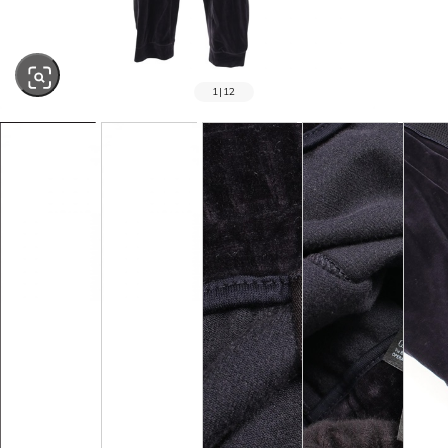
1
|
12
SOLD OUT