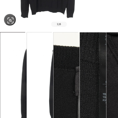
1
|
6
SOLD OUT