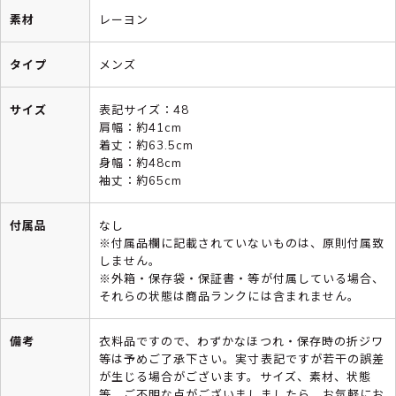
素材
レーヨン
タイプ
メンズ
サイズ
表記サイズ：48
肩幅：約41cm
着丈：約63.5cm
身幅：約48cm
袖丈：約65cm
付属品
なし
※付属品欄に記載されていないものは、原則付属致
しません。
※外箱・保存袋・保証書・等が付属している場合、
それらの状態は商品ランクには含まれません。
備考
衣料品ですので、わずかなほつれ・保存時の折ジワ
等は予めご了承下さい。実寸表記ですが若干の誤差
が生じる場合がございます。サイズ、素材、状態
等、ご不明な点がございましましたら、お気軽にお