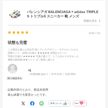
バレンシアガ BALENCIAGA × adidas TRIPLE
S トリプルS スニーカー 靴 メンズ
詳細を見る
2026.7.30
状態も完璧
この商品を選んだ決め手
:探していたデザイン・モデルだったから
状態ランク・説明の正確さ
:★★★★★ 説明以上だった
写真の正確さ
:★★★★★ 写真の通りで、とても分かりやすかった
価格の納得感
:★★☆☆☆ 少し割高に感じた
sj
ご利用回数:
始めて
年代:
50代
性別:
男性
記載内容のとおり、新品未使用
箱も綺麗で大変良かったです。
参考になった
1
Like!
0