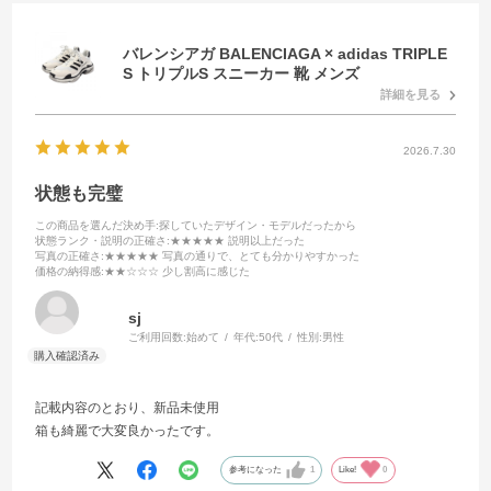
バレンシアガ BALENCIAGA × adidas TRIPLE
S トリプルS スニーカー 靴 メンズ
詳細を見る
2026.7.30
状態も完璧
この商品を選んだ決め手
:探していたデザイン・モデルだったから
状態ランク・説明の正確さ
:★★★★★ 説明以上だった
写真の正確さ
:★★★★★ 写真の通りで、とても分かりやすかった
価格の納得感
:★★☆☆☆ 少し割高に感じた
sj
ご利用回数:
始めて
年代:
50代
性別:
男性
記載内容のとおり、新品未使用
箱も綺麗で大変良かったです。
参考になった
1
Like!
0