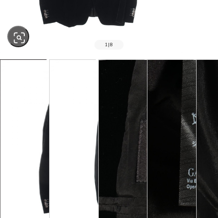
1
|
8
SOLD OUT