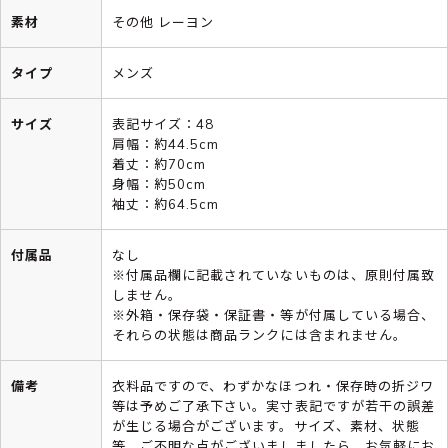
素材
その他 レーヨン
タイプ
メンズ
サイズ
表記サイズ：48
肩幅：約44.5cm
着丈：約70cm
身幅：約50cm
袖丈：約64.5cm
付属品
なし
※付属品欄に記載されていないものは、原則付属致
しません。
※外箱・保存袋・保証書・等が付属している場合、
それらの状態は商品ランクには含まれません。
備考
衣料品ですので、わずかなほつれ・保存時の折ジワ
等は予めご了承下さい。実寸表記ですが若干の誤差
が生じる場合がございます。サイズ、素材、状態
等、ご不明な点がございましましたら、お気軽にお