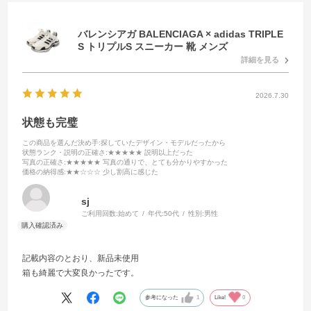
バレンシアガ BALENCIAGA × adidas TRIPLE
S トリプルS スニーカー 靴 メンズ
詳細を見る
2026.7.30
状態も完璧
この商品を選んだ決め手
:探していたデザイン・モデルだったから
状態ランク・説明の正確さ
:★★★★★ 説明以上だった
写真の正確さ
:★★★★★ 写真の通りで、とても分かりやすかった
価格の納得感
:★★☆☆☆ 少し割高に感じた
sj
ご利用回数:
始めて
年代:
50代
性別:
男性
記載内容のとおり、新品未使用
箱も綺麗で大変良かったです。
参考になった
1
Like!
0