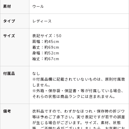
素材
ウール
タイプ
レディース
サイズ
表記サイズ：50
肩幅：約45cm
着丈：約69cm
身幅：約52cm
袖丈：約67cm
付属品
なし
※付属品欄に記載されていないものは、原則付属致
しません。
※外箱・保存袋・保証書・等が付属している場合、
それらの状態は商品ランクには含まれません。
備考
衣料品ですので、わずかなほつれ・保存時の折ジワ
等は予めご了承下さい。実寸表記ですが若干の誤差
が生じる場合がございます。サイズ、素材、状態
等、ご不明な点がございましましたら、お気軽にお