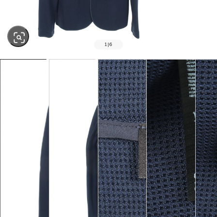
1
|
6
SOLD OUT