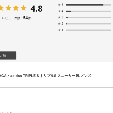
4.8
★
5
★
4
54
★
3
レビュー件数：
件
★
2
★
1
い順
GA × adidas TRIPLE S トリプルS スニーカー 靴 メンズ
デルだったから