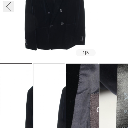
1
|
8
SOLD OUT