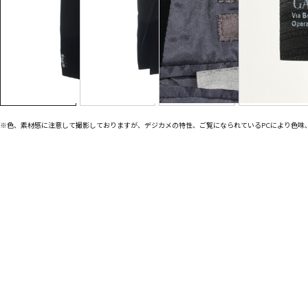
※色、素材感に注意して撮影しておりますが、デジカメの特性、ご覧になられているPCにより色味