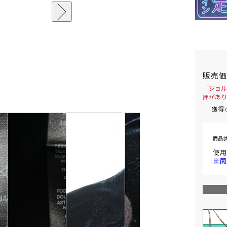
販売
「ジョル
庫があり
獲得
商品
使用
※商