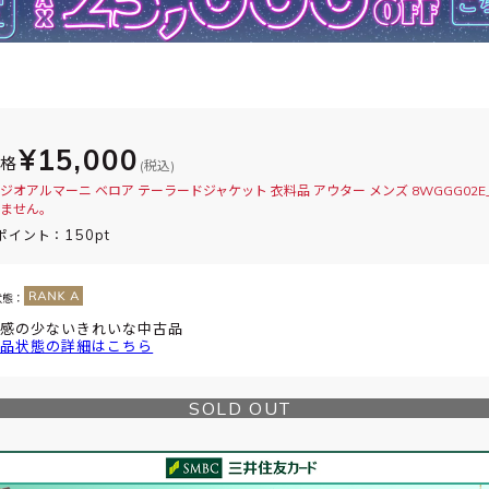
¥15,000
価格
(税込)
ジオアルマーニ ベロア テーラードジャケット 衣料品 アウター メンズ 8WGGG02
ません。
150pt
ポイント：
状態：
感の少ないきれいな中古品
品状態の詳細はこちら
SOLD OUT