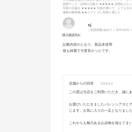
状態ランク・説明の正確さ
:★★★★★ 説明以上だ
写真の正確さ
:★★★★★ 写真の通りで、とても分
価格の納得感
:★★☆☆☆ 少し割高に感じた
sj
ご利用回数:
始めて
年代:
50代
記載内容のとおり、新品未使用
箱も綺麗で大変良かったです。
店舗からの回答
2026.8.3
この度は当店をご利用いただき、誠に
お選びいただきましたバレンシアガと
じます。お気に入りの一足となりまし
これからも魅力あるお品物を揃えてま