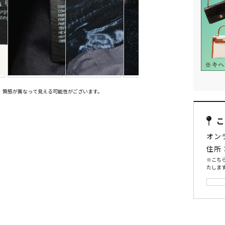
、質感が異なって見える可能性がございます。
オン
住所
※こち
たします