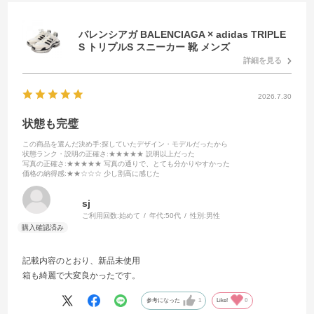
バレンシアガ BALENCIAGA × adidas TRIPLE
S トリプルS スニーカー 靴 メンズ
詳細を見る
2026.7.30
状態も完璧
この商品を選んだ決め手
:探していたデザイン・モデルだったから
状態ランク・説明の正確さ
:★★★★★ 説明以上だった
写真の正確さ
:★★★★★ 写真の通りで、とても分かりやすかった
価格の納得感
:★★☆☆☆ 少し割高に感じた
sj
ご利用回数:
始めて
年代:
50代
性別:
男性
記載内容のとおり、新品未使用
箱も綺麗で大変良かったです。
参考になった
1
Like!
0