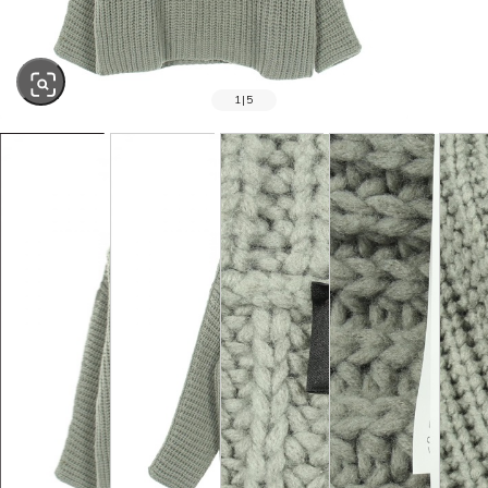
1
|
5
SOLD OUT