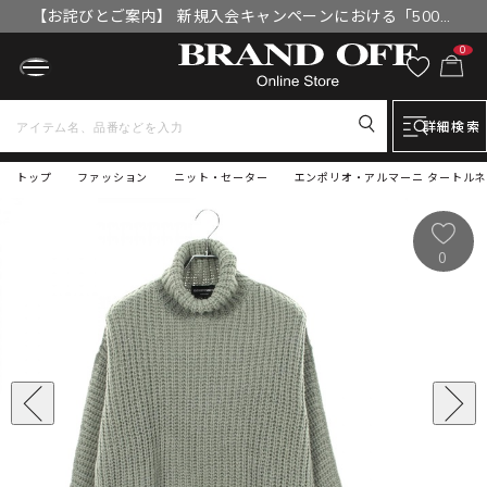
【お詫びとご案内】 新規入会キャンペーンにおける「500円
OFFクーポン」付与漏れと補填について
0
詳細検索
トップ
ファッション
ニット・セーター
エンポリオ・アルマーニ タートルネッ
0