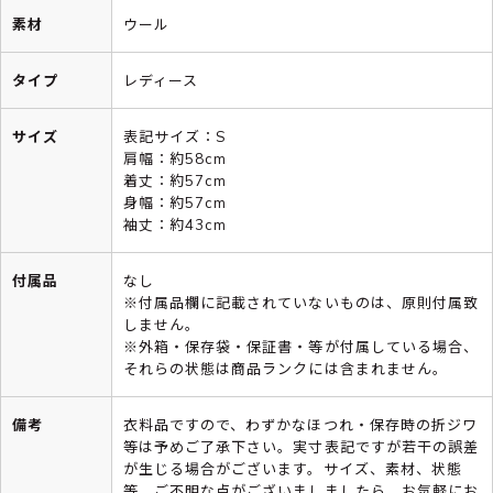
素材
ウール
タイプ
レディース
サイズ
表記サイズ：S
肩幅：約58cm
着丈：約57cm
身幅：約57cm
袖丈：約43cm
付属品
なし
※付属品欄に記載されていないものは、原則付属致
しません。
※外箱・保存袋・保証書・等が付属している場合、
それらの状態は商品ランクには含まれません。
備考
衣料品ですので、わずかなほつれ・保存時の折ジワ
等は予めご了承下さい。実寸表記ですが若干の誤差
が生じる場合がございます。サイズ、素材、状態
等、ご不明な点がございましましたら、お気軽にお