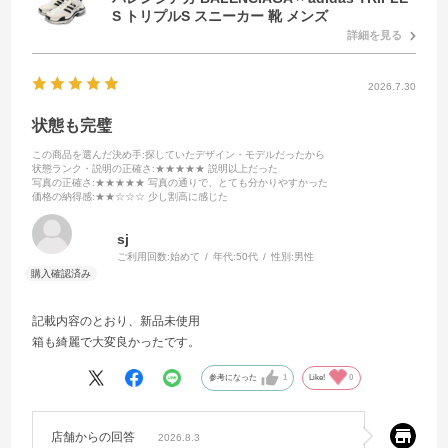
S トリプルS スニーカー 靴 メンズ
詳細を見る
2026.7.30
状態も完璧
この商品を選んだ決め手
:探していたデザイン・モデルだったから
状態ランク・説明の正確さ
:★★★★★ 説明以上だった
写真の正確さ
:★★★★★ 写真の通りで、とても分かりやすかった
価格の納得感
:★★☆☆☆ 少し割高に感じた
sj
ご利用回数:
始めて
年代:
50代
性別:
男性
記載内容のとおり、新品未使用
箱も綺麗で大変良かったです。
参考になった
1
Like!
0
店舗からの回答
2026.8.3