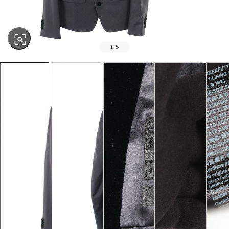
1
|
5
SOLD OUT