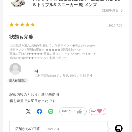
S トリプルS スニーカー 靴 メンズ
詳細を見る
2026.7.30
状態も完璧
この商品を選んだ決め手
:探していたデザイン・モデルだったから
状態ランク・説明の正確さ
:★★★★★ 説明以上だった
写真の正確さ
:★★★★★ 写真の通りで、とても分かりやすかった
価格の納得感
:★★☆☆☆ 少し割高に感じた
sj
ご利用回数:
始めて
年代:
50代
性別:
男性
記載内容のとおり、新品未使用
箱も綺麗で大変良かったです。
参考になった
1
Like!
0
店舗からの回答
2026.8.3