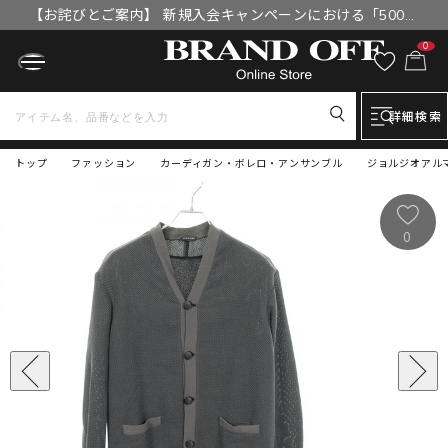
【お詫びとご案内】 新規入会キャンペーンにおける「500円
OFFクーポン」付与漏れと補填について
0
詳細検索
トップ
ファッション
カーディガン・ボレロ・アンサンブル
ジョルジオアルマ
0