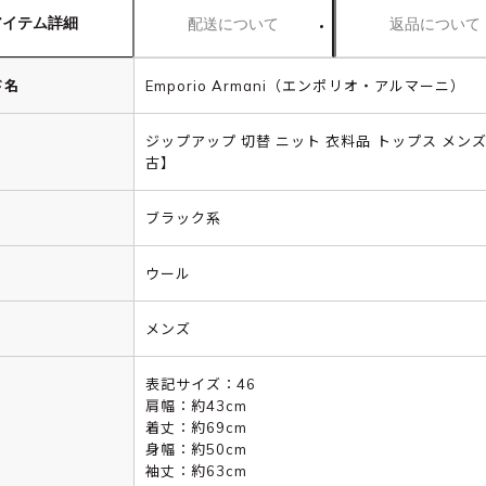
アイテム詳細
配送について
返品について
ド名
Emporio Armani（エンポリオ・アルマーニ）
ジップアップ 切替 ニット 衣料品 トップス メンズ
古】
ブラック系
ウール
メンズ
表記サイズ：46
肩幅：約43cm
着丈：約69cm
身幅：約50cm
袖丈：約63cm