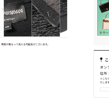
、質感が異なって見える可能性がございます。
オン
住所
※こち
たします