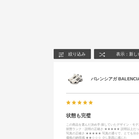
絞り込み
表示：新し
バレンシアガ BALENCIA
状態も完璧
この商品を選んだ決め手
:探していたデザイン・モ
状態ランク・説明の正確さ
:★★★★★ 説明以上だ
写真の正確さ
:★★★★★ 写真の通りで、とても分
価格の納得感
:★★☆☆☆ 少し割高に感じた