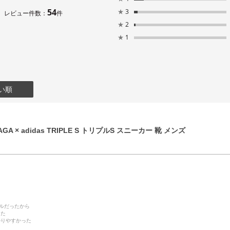
54
★
3
レビュー件数：
件
★
2
★
1
い順
GA × adidas TRIPLE S トリプルS スニーカー 靴 メンズ
デルだったから
った
かりやすかった