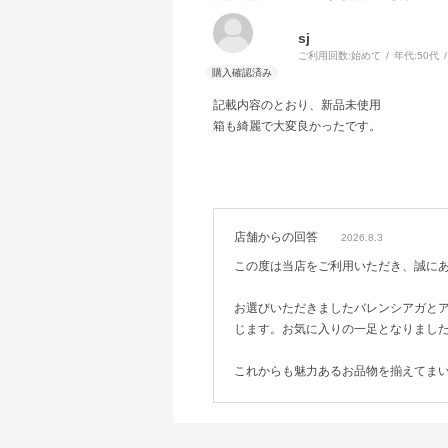
sj
ご利用回数:
始めて
年代:
50代
記載内容のとおり、新品未使用
箱も綺麗で大変良かったです。
店舗からの回答
2026.8.3
この度は当店をご利用いただき、誠に
お選びいただきましたバレンシアガと
じます。お気に入りの一足となりまし
これからも魅力あるお品物を揃えてま