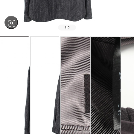
1
|
5
SOLD OUT