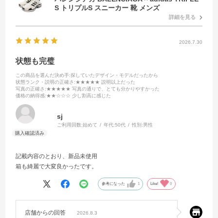
S トリプルS スニーカー 靴 メンズ
詳細を見る
2026.7.30
状態も完璧
この商品を選んだ決め手
:探していたデザイン・モデルだったから
状態ランク・説明の正確さ
:★★★★★ 説明以上だった
写真の正確さ
:★★★★★ 写真の通りで、とても分かりやすかった
価格の納得感
:★★☆☆☆ 少し割高に感じた
sj
ご利用回数:
始めて
年代:
50代
性別:
男性
記載内容のとおり、新品未使用
箱も綺麗で大変良かったです。
参考になった
1
Like!
0
店舗からの回答
2026.8.3