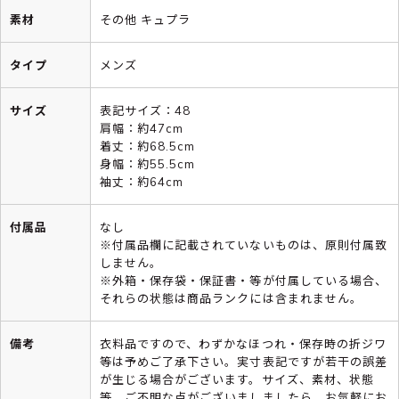
素材
その他 キュプラ
タイプ
メンズ
サイズ
表記サイズ：48
肩幅：約47cm
着丈：約68.5cm
身幅：約55.5cm
袖丈：約64cm
付属品
なし
※付属品欄に記載されていないものは、原則付属致
しません。
※外箱・保存袋・保証書・等が付属している場合、
それらの状態は商品ランクには含まれません。
備考
衣料品ですので、わずかなほつれ・保存時の折ジワ
等は予めご了承下さい。実寸表記ですが若干の誤差
が生じる場合がございます。サイズ、素材、状態
等、ご不明な点がございましましたら、お気軽にお