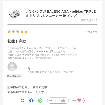
バレンシアガ BALENCIAGA × adidas TRIPLE
S トリプルS スニーカー 靴 メンズ
詳細を見る
2026.7.30
状態も完璧
この商品を選んだ決め手
:探していたデザイン・モデルだったから
状態ランク・説明の正確さ
:★★★★★ 説明以上だった
写真の正確さ
:★★★★★ 写真の通りで、とても分かりやすかった
価格の納得感
:★★☆☆☆ 少し割高に感じた
sj
ご利用回数:
始めて
年代:
50代
性別:
男性
記載内容のとおり、新品未使用
箱も綺麗で大変良かったです。
参考になった
1
Like!
0