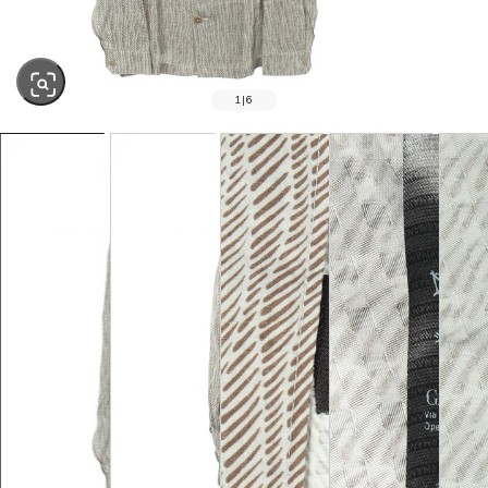
1
|
6
SOLD OUT