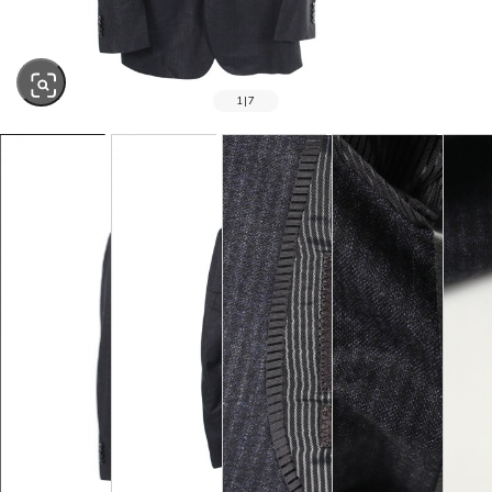
1
|
7
SOLD OUT