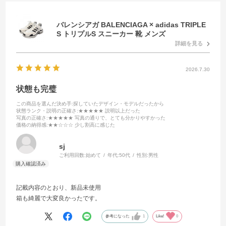
バレンシアガ BALENCIAGA × adidas TRIPLE
S トリプルS スニーカー 靴 メンズ
詳細を見る
2026.7.30
状態も完璧
この商品を選んだ決め手
:探していたデザイン・モデルだったから
状態ランク・説明の正確さ
:★★★★★ 説明以上だった
写真の正確さ
:★★★★★ 写真の通りで、とても分かりやすかった
価格の納得感
:★★☆☆☆ 少し割高に感じた
sj
ご利用回数:
始めて
年代:
50代
性別:
男性
記載内容のとおり、新品未使用
箱も綺麗で大変良かったです。
参考になった
1
Like!
0