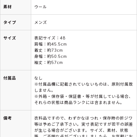
素材
ウール
タイプ
メンズ
サイズ
表記サイズ：48
肩幅：約45.5cm
着丈：約73cm
身幅：約50.5cm
袖丈：約57cm
付属品
なし
※付属品欄に記載されていないものは、原則付属致
しません。
※外箱・保存袋・保証書・等が付属している場合、
それらの状態は商品ランクには含まれません。
備考
衣料品ですので、わずかなほつれ・保存時の折ジワ
等は予めご了承下さい。実寸表記ですが若干の誤差
が生じる場合がございます。サイズ、素材、状態
等、ご不明な点がございましましたら、お気軽にお