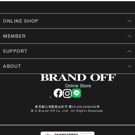
ONLINE SHOP
MEMBER
SUPPORT
ABOUT
facebook
instagram
LINE
東京都公安委員会許可 第301061906960号
© K-Brand Off Co.,Ltd. All Rights Reserved.