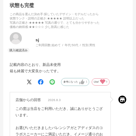
状態も完璧
この商品を選んだ決め手
:探していたデザイン・モデルだったから
状態ランク・説明の正確さ
:★★★★★ 説明以上だった
写真の正確さ
:★★★★★ 写真の通りで、とても分かりやすかった
価格の納得感
:★★☆☆☆ 少し割高に感じた
sj
ご利用回数:
始めて
年代:
50代
性別:
男性
記載内容のとおり、新品未使用
箱も綺麗で大変良かったです。
参考になった
1
Like!
0
店舗からの回答
2026.8.3
この度は当店をご利用いただき、誠にありがとうござ
います。
お選びいただきましたバレンシアガとアディダスのコ
ラボスニーカーにご満足いただき、イメージ通りのお