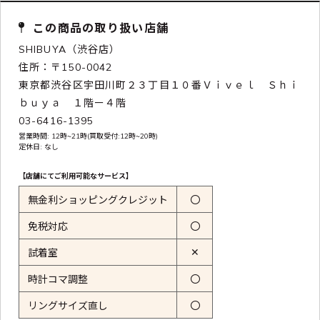
この商品の取り扱い店舗
SHIBUYA（渋谷店）
住所：〒150-0042
東京都渋谷区宇田川町２３丁目１０番Ｖｉｖｅｌ Ｓｈｉ
ｂｕｙａ １階ー４階
03-6416-1395
営業時間: 12時~21時(買取受付:12時~20時)
定休日: なし
【店舗にてご利用可能なサービス】
無金利ショッピングクレジット
〇
免税対応
〇
✕
試着室
時計コマ調整
〇
リングサイズ直し
〇