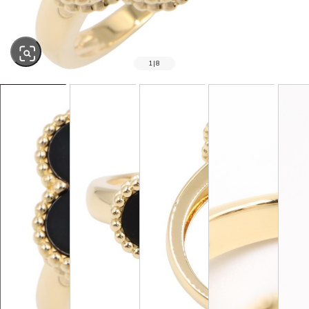
1
|
8
SOLD OUT