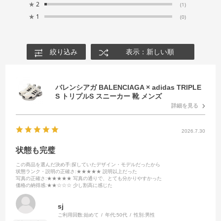
★
2
(1)
★
1
(0)
絞り込み
表示：新しい順
バレンシアガ BALENCIAGA × adidas TRIPLE
S トリプルS スニーカー 靴 メンズ
詳細を見る
2026.7.30
状態も完璧
この商品を選んだ決め手
:探していたデザイン・モデルだったから
状態ランク・説明の正確さ
:★★★★★ 説明以上だった
写真の正確さ
:★★★★★ 写真の通りで、とても分かりやすかった
価格の納得感
:★★☆☆☆ 少し割高に感じた
sj
ご利用回数:
始めて
年代:
50代
性別:
男性