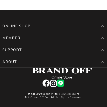
ONLINE SHOP
MEMBER
SUPPORT
ABOUT
facebook
instagram
LINE
東京都公安委員会許可 第301061906960号
© K-Brand Off Co.,Ltd. All Rights Reserved.