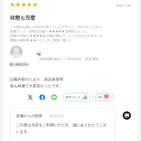
2026.7.30
状態も完璧
この商品を選んだ決め手
:探していたデザイン・モデルだったから
状態ランク・説明の正確さ
:★★★★★ 説明以上だった
写真の正確さ
:★★★★★ 写真の通りで、とても分かりやすかった
価格の納得感
:★★☆☆☆ 少し割高に感じた
sj
ご利用回数:
始めて
年代:
50代
性別:
男性
記載内容のとおり、新品未使用
箱も綺麗で大変良かったです。
参考になった
1
Like!
0
店舗からの回答
2026.8.3
この度は当店をご利用いただき、誠にありがとうござ
います。