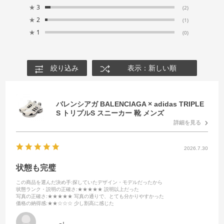
★
3
(2)
★
2
(1)
★
1
(0)
絞り込み
表示：新しい順
バレンシアガ BALENCIAGA × adidas TRIPLE
S トリプルS スニーカー 靴 メンズ
詳細を見る
2026.7.30
状態も完璧
この商品を選んだ決め手
:探していたデザイン・モデルだったから
状態ランク・説明の正確さ
:★★★★★ 説明以上だった
写真の正確さ
:★★★★★ 写真の通りで、とても分かりやすかった
価格の納得感
:★★☆☆☆ 少し割高に感じた