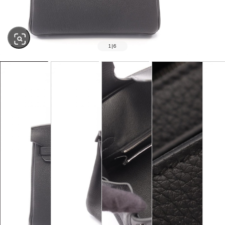
1
|
6
SOLD OUT