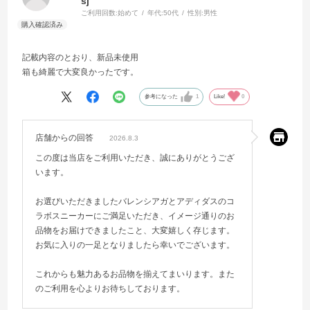
sj
ご利用回数:
始めて
年代:
50代
性別:
男性
記載内容のとおり、新品未使用
箱も綺麗で大変良かったです。
参考になった
1
Like!
0
店舗からの回答
2026.8.3
この度は当店をご利用いただき、誠にありがとうござ
います。
お選びいただきましたバレンシアガとアディダスのコ
ラボスニーカーにご満足いただき、イメージ通りのお
品物をお届けできましたこと、大変嬉しく存じます。
お気に入りの一足となりましたら幸いでございます。
これからも魅力あるお品物を揃えてまいります。また
のご利用を心よりお待ちしております。