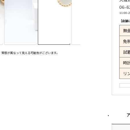
06-6
11:00-2
【店舗
無
免
試
、質感が異なって見える可能性がございます。
時
リ