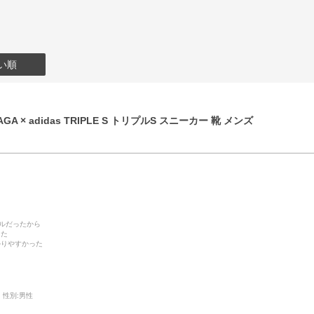
い順
GA × adidas TRIPLE S トリプルS スニーカー 靴 メンズ
デルだったから
った
かりやすかった
性別:
男性