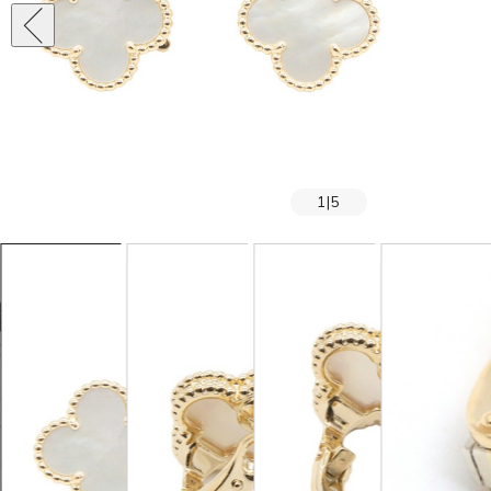
1
|
5
SOLD OUT