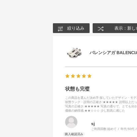
絞り込み
表示：新し
バレンシアガ BALENCIA
状態も完璧
この商品を選んだ決め手
:探していたデザイン・モ
状態ランク・説明の正確さ
:★★★★★ 説明以上だ
写真の正確さ
:★★★★★ 写真の通りで、とても分
価格の納得感
:★★☆☆☆ 少し割高に感じた
sj
ご利用回数:
始めて
年代:
50代