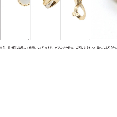
※色、素材感に注意して撮影しておりますが、デジカメの特性、ご覧になられているPCにより色味