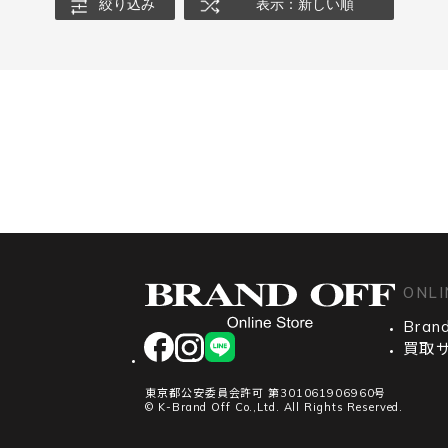
絞り込み
表示：新しい順
ONLI
Brand
facebook
instagram
LINE
買取
東京都公安委員会許可 第301061906960号
© K-Brand Off Co.,Ltd. All Rights Reserved.