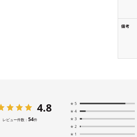
備考
4.8
★
5
★
4
54
★
3
レビュー件数：
件
★
2
★
1