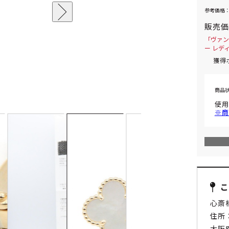
参考価格：
販売
「ヴァン
ー レデ
獲得
商品
使用
※商
心斎
住所：
大阪