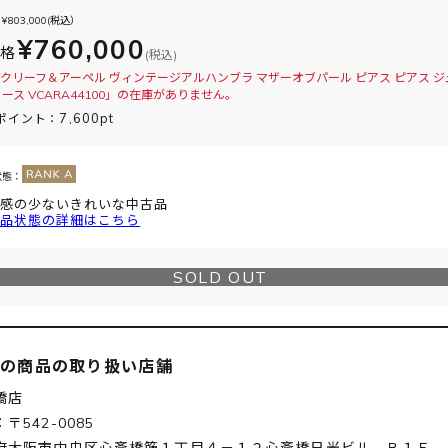
¥
803,000
(税込）
¥760,000
価格
(税込)
クリーフ＆アーペル ヴィンテージアルハンブラ マザーオブパール ピアス ピアス ジ
ィース VCARA44100」の在庫がありません。
7,600pt
ポイント：
状態：
感の少ないきれいな中古品
品状態の詳細はこちら
SOLD OUT
この商品の取り扱い店舗
橋店
〒542-0085
府大阪市中央区心斎橋筋１丁目４－１２心斎橋日光ビル Ｂ１Ｆ