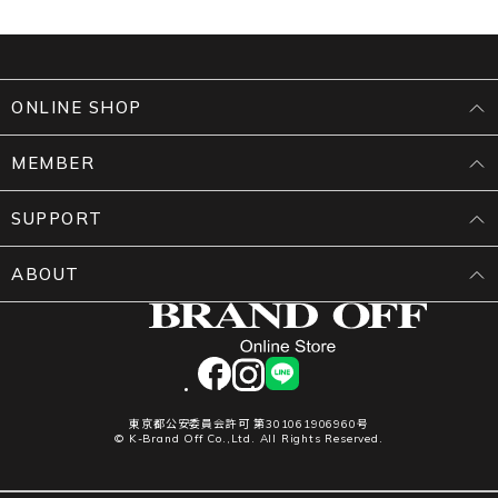
ONLINE SHOP
MEMBER
SUPPORT
ABOUT
facebook
instagram
LINE
東京都公安委員会許可 第301061906960号
© K-Brand Off Co.,Ltd. All Rights Reserved.