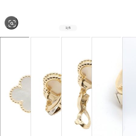
1
|
5
SOLD OUT