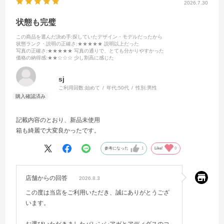
2026.7.30
状態も完璧
この商品を選んだ決め手
:探していたデザイン・モデルだったから
状態ランク・説明の正確さ
:★★★★★ 説明以上だった
写真の正確さ
:★★★★★ 写真の通りで、とても分かりやすかった
価格の納得感
:★★☆☆☆ 少し割高に感じた
sj
ご利用回数:
始めて
年代:
50代
性別:
男性
記載内容のとおり、新品未使用
箱も綺麗で大変良かったです。
参考になった
1
Like!
0
店舗からの回答
2026.8.3
この度は当店をご利用いただき、誠にありがとうござ
います。
お選びいただきましたバレンシアガとアディダスのコ