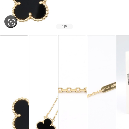
1
|
6
SOLD OUT