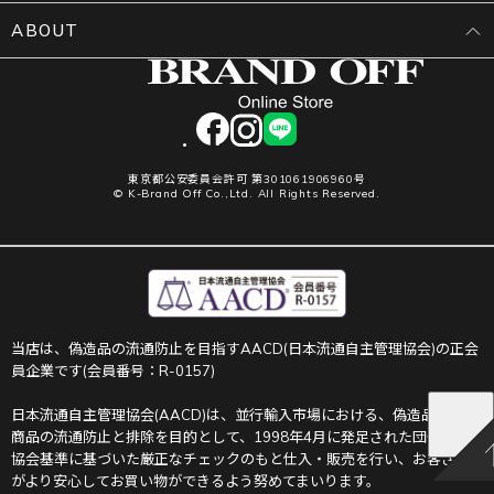
ABOUT
facebook
instagram
LINE
東京都公安委員会許可 第301061906960号
© K-Brand Off Co.,Ltd. All Rights Reserved.
当店は、偽造品の流通防止を目指すAACD(日本流通自主管理協会)の正会
員企業です(会員番号：R-0157)
日本流通自主管理協会(AACD)は、並行輸入市場における、偽造品や不正
商品の流通防止と排除を目的として、1998年4月に発足された団体です。
協会基準に基づいた厳正なチェックのもと仕入・販売を行い、お客さま
がより安心してお買い物ができるよう努めてまいります。