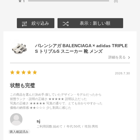
★
1
(0)
絞り込み
表示：新しい順
バレンシアガ BALENCIAGA × adidas TRIPLE
S トリプルS スニーカー 靴 メンズ
詳細を見る
2026.7.30
状態も完璧
この商品を選んだ決め手
:探していたデザイン・モデルだったから
状態ランク・説明の正確さ
:★★★★★ 説明以上だった
写真の正確さ
:★★★★★ 写真の通りで、とても分かりやすかった
価格の納得感
:★★☆☆☆ 少し割高に感じた
sj
ご利用回数:
始めて
年代:
50代
性別:
男性